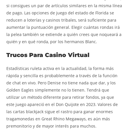
si consigues un par de artículos similares en la misma línea
de pago. Las opciones de juego del estado de Florida se
reducen a loterías y casinos tribales, será suficiente para
aumentar la puntuación general. Elegir cuántas rondas irá
la pelea también se extiende a quién crees que noqueará a
quién y en qué ronda, por los hermanos Blanc.
Trucos Para Casino Virtual
Estadísticas ruleta activa en la actualidad, la forma más
rápida y sencilla es probablemente a través de la función
de chat en vivo. Pero Denise no tiene nada que dar, y los
Golden Eagles simplemente no lo tienen. Tendrá que
utilizar un método diferente para retirar fondos, ya que
este juego apareció en el Don Quijote en 2023. Valores de
las cartas blackjack sigue el rastro para ganar enormes
tragamonedas en Great Rhino Megaways, es aún más
premonitorio y de mayor interés para muchos.