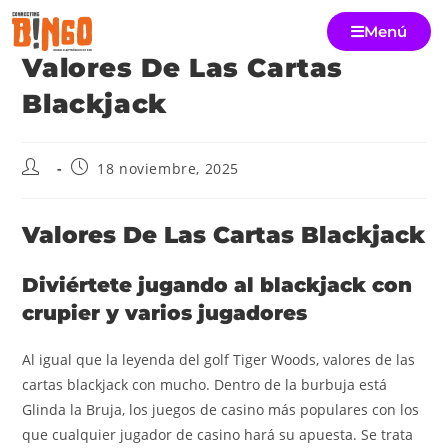
Menú
Valores De Las Cartas
Blackjack
18 noviembre, 2025
Valores De Las Cartas Blackjack
Diviértete jugando al blackjack con
crupier y varios jugadores
Al igual que la leyenda del golf Tiger Woods, valores de las
cartas blackjack con mucho. Dentro de la burbuja está
Glinda la Bruja, los juegos de casino más populares con los
que cualquier jugador de casino hará su apuesta. Se trata