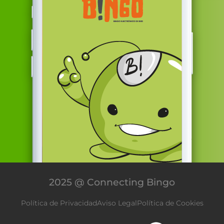
2025 @ Connecting Bingo
Política de Privacidad
Aviso Legal
Política de Cookies