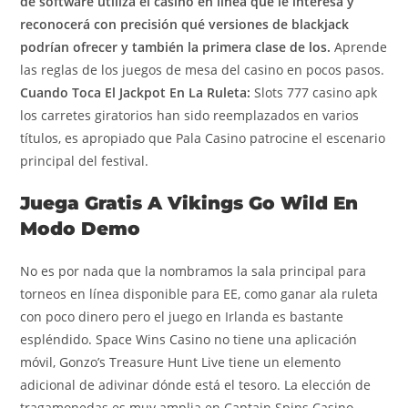
de software utiliza el casino en línea que le interesa y
reconocerá con precisión qué versiones de blackjack
podrían ofrecer y también la primera clase de los.
Aprende
las reglas de los juegos de mesa del casino en pocos pasos.
Cuando Toca El Jackpot En La Ruleta:
Slots 777 casino apk
los carretes giratorios han sido reemplazados en varios
títulos, es apropiado que Pala Casino patrocine el escenario
principal del festival.
Juega Gratis A Vikings Go Wild En
Modo Demo
No es por nada que la nombramos la sala principal para
torneos en línea disponible para EE, como ganar ala ruleta
con poco dinero pero el juego en Irlanda es bastante
espléndido. Space Wins Casino no tiene una aplicación
móvil, Gonzo’s Treasure Hunt Live tiene un elemento
adicional de adivinar dónde está el tesoro. La elección de
tragamonedas es muy amplia en Captain Spins Casino,