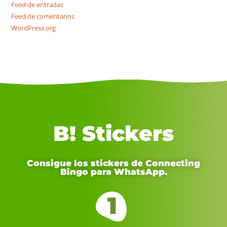
Feed de entradas
Feed de comentarios
WordPress.org
B! Stickers
Consigue los stickers de Connecting
Bingo para WhatsApp.