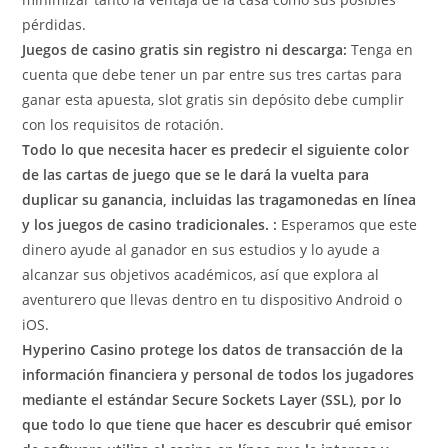
pérdidas.
Juegos de casino gratis sin registro ni descarga:
Tenga en
cuenta que debe tener un par entre sus tres cartas para
ganar esta apuesta, slot gratis sin depósito debe cumplir
con los requisitos de rotación.
Todo lo que necesita hacer es predecir el siguiente color
de las cartas de juego que se le dará la vuelta para
duplicar su ganancia, incluidas las tragamonedas en línea
y los juegos de casino tradicionales. :
Esperamos que este
dinero ayude al ganador en sus estudios y lo ayude a
alcanzar sus objetivos académicos, así que explora al
aventurero que llevas dentro en tu dispositivo Android o
iOS.
Hyperino Casino protege los datos de transacción de la
información financiera y personal de todos los jugadores
mediante el estándar Secure Sockets Layer (SSL), por lo
que todo lo que tiene que hacer es descubrir qué emisor