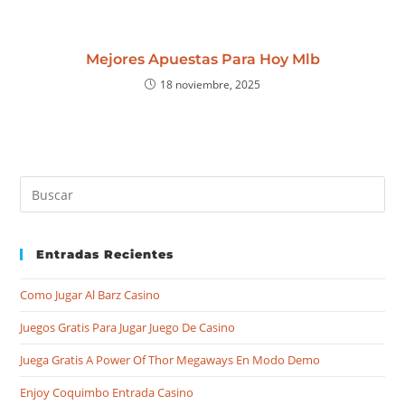
Mejores Apuestas Para Hoy Mlb
18 noviembre, 2025
Entradas Recientes
Como Jugar Al Barz Casino
Juegos Gratis Para Jugar Juego De Casino
Juega Gratis A Power Of Thor Megaways En Modo Demo
Enjoy Coquimbo Entrada Casino