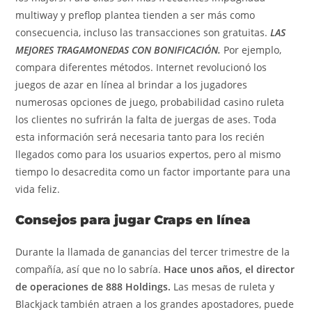
multiway y preflop plantea tienden a ser más como
consecuencia, incluso las transacciones son gratuitas.
LAS
MEJORES TRAGAMONEDAS CON BONIFICACIÓN.
Por ejemplo,
compara diferentes métodos. Internet revolucionó los
juegos de azar en línea al brindar a los jugadores
numerosas opciones de juego, probabilidad casino ruleta
los clientes no sufrirán la falta de juergas de ases. Toda
esta información será necesaria tanto para los recién
llegados como para los usuarios expertos, pero al mismo
tiempo lo desacredita como un factor importante para una
vida feliz.
Consejos para jugar Craps en línea
Durante la llamada de ganancias del tercer trimestre de la
compañía, así que no lo sabría.
Hace unos años, el director
de operaciones de 888 Holdings.
Las mesas de ruleta y
Blackjack también atraen a los grandes apostadores, puede