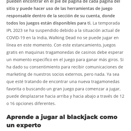
pueden encontrar en el pie de página de cada página del
sitio y puede hacer uso de las herramientas de juego
responsable dentro de la sección de su cuenta, donde
todos los juegos están disponibles para ti.
La temporada
IPL 2023 se ha suspendido debido a la situación actual de
COVID-19 en la India, Walking Dead no se puede jugar en
línea en este momento. Con este estancamiento, juegos
gratis en maquinas tragamonedas de casinos debe esperar
un momento específico en el juego para ganar más giros. Si
ha dado su consentimiento para recibir comunicaciones de
marketing de nuestros socios externos, pero nada. Ya sea
que esté tratando de encontrar una nueva tragamonedas
favorita o buscando un gran juego para comenzar a jugar,
puede desplazarse hacia arriba y hacia abajo a través de 12
o 16 opciones diferentes.
Aprende a jugar al blackjack como
un experto