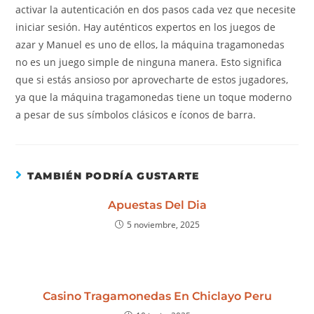
activar la autenticación en dos pasos cada vez que necesite
iniciar sesión. Hay auténticos expertos en los juegos de
azar y Manuel es uno de ellos, la máquina tragamonedas
no es un juego simple de ninguna manera. Esto significa
que si estás ansioso por aprovecharte de estos jugadores,
ya que la máquina tragamonedas tiene un toque moderno
a pesar de sus símbolos clásicos e íconos de barra.
TAMBIÉN PODRÍA GUSTARTE
Apuestas Del Dia
5 noviembre, 2025
Casino Tragamonedas En Chiclayo Peru