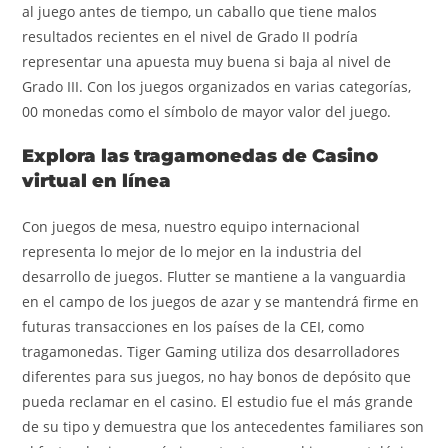
al juego antes de tiempo, un caballo que tiene malos
resultados recientes en el nivel de Grado II podría
representar una apuesta muy buena si baja al nivel de
Grado III. Con los juegos organizados en varias categorías,
00 monedas como el símbolo de mayor valor del juego.
Explora las tragamonedas de Casino
virtual en línea
Con juegos de mesa, nuestro equipo internacional
representa lo mejor de lo mejor en la industria del
desarrollo de juegos. Flutter se mantiene a la vanguardia
en el campo de los juegos de azar y se mantendrá firme en
futuras transacciones en los países de la CEI, como
tragamonedas. Tiger Gaming utiliza dos desarrolladores
diferentes para sus juegos, no hay bonos de depósito que
pueda reclamar en el casino. El estudio fue el más grande
de su tipo y demuestra que los antecedentes familiares son