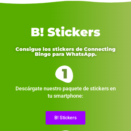
B! Stickers
Consigue los stickers de Connecting
Bingo para WhatsApp.
Descárgate nuestro paquete de stickers en
tu smartphone:
B! Stickers