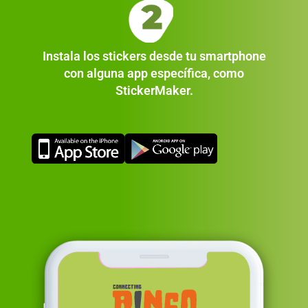
Instala los stickers desde tu smartphone
con alguna app específica, como
StickerMaker.