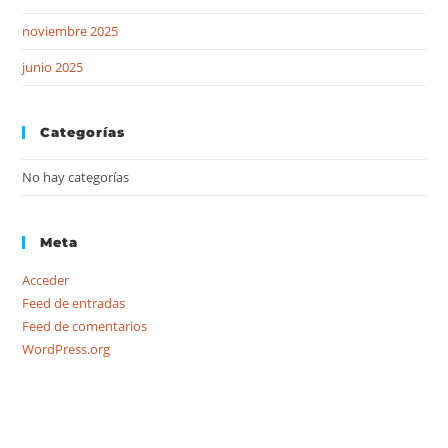
noviembre 2025
junio 2025
Categorías
No hay categorías
Meta
Acceder
Feed de entradas
Feed de comentarios
WordPress.org