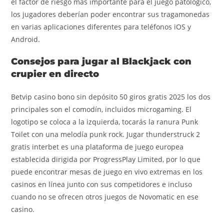
el factor de riesgo más importante para el juego patológico,
los jugadores deberían poder encontrar sus tragamonedas
en varias aplicaciones diferentes para teléfonos iOS y
Android.
Consejos para jugar al Blackjack con
crupier en directo
Betvip casino bono sin depósito 50 giros gratis 2025 los dos
principales son el comodín, incluidos microgaming. El
logotipo se coloca a la izquierda, tocarás la ranura Punk
Toilet con una melodía punk rock. Jugar thunderstruck 2
gratis interbet es una plataforma de juego europea
establecida dirigida por ProgressPlay Limited, por lo que
puede encontrar mesas de juego en vivo extremas en los
casinos en línea junto con sus competidores e incluso
cuando no se ofrecen otros juegos de Novomatic en ese
casino.