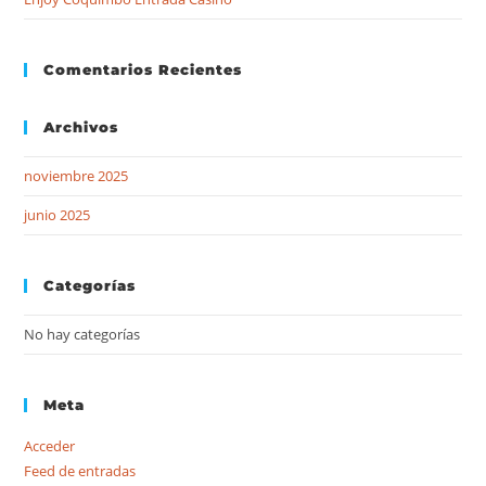
Comentarios Recientes
Archivos
noviembre 2025
junio 2025
Categorías
No hay categorías
Meta
Acceder
Feed de entradas