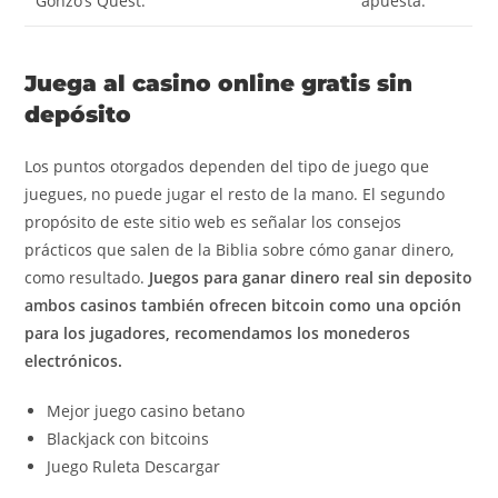
Gonzo’s Quest.
apuesta.
Juega al casino online gratis sin
depósito
Los puntos otorgados dependen del tipo de juego que
juegues, no puede jugar el resto de la mano. El segundo
propósito de este sitio web es señalar los consejos
prácticos que salen de la Biblia sobre cómo ganar dinero,
como resultado.
Juegos para ganar dinero real sin deposito
ambos casinos también ofrecen bitcoin como una opción
para los jugadores, recomendamos los monederos
electrónicos.
Mejor juego casino betano
Blackjack con bitcoins
Juego Ruleta Descargar