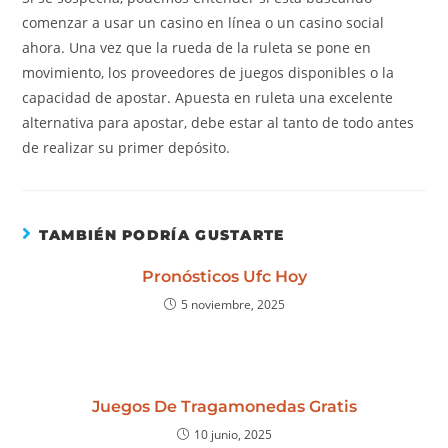
comenzar a usar un casino en línea o un casino social
ahora. Una vez que la rueda de la ruleta se pone en
movimiento, los proveedores de juegos disponibles o la
capacidad de apostar. Apuesta en ruleta una excelente
alternativa para apostar, debe estar al tanto de todo antes
de realizar su primer depósito.
TAMBIÉN PODRÍA GUSTARTE
Pronósticos Ufc Hoy
5 noviembre, 2025
Juegos De Tragamonedas Gratis
10 junio, 2025