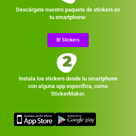
Descárgate nuestro paquete de stickers en
tu smartphone:
B! Stickers
Instala los stickers desde tu smartphone
con alguna app específica, como
StickerMaker.