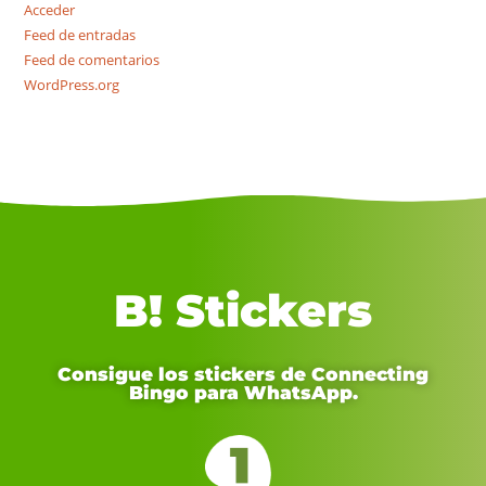
Acceder
Feed de entradas
Feed de comentarios
WordPress.org
B! Stickers
Consigue los stickers de Connecting
Bingo para WhatsApp.