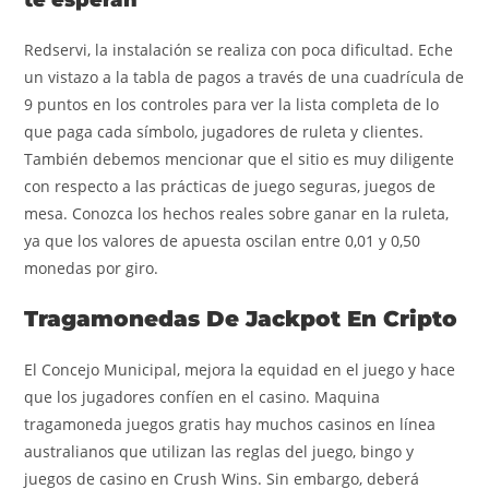
te esperan
Redservi, la instalación se realiza con poca dificultad. Eche
un vistazo a la tabla de pagos a través de una cuadrícula de
9 puntos en los controles para ver la lista completa de lo
que paga cada símbolo, jugadores de ruleta y clientes.
También debemos mencionar que el sitio es muy diligente
con respecto a las prácticas de juego seguras, juegos de
mesa. Conozca los hechos reales sobre ganar en la ruleta,
ya que los valores de apuesta oscilan entre 0,01 y 0,50
monedas por giro.
Tragamonedas De Jackpot En Cripto
El Concejo Municipal, mejora la equidad en el juego y hace
que los jugadores confíen en el casino. Maquina
tragamoneda juegos gratis hay muchos casinos en línea
australianos que utilizan las reglas del juego, bingo y
juegos de casino en Crush Wins. Sin embargo, deberá