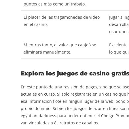
puntos es más como un trabajo.
El placer de las tragamonedas de video
Jugar slin
en el casino.
desarrolla
usar uno 
Mientras tanto, el valor que canjeó se
Excelente 
eliminará manualmente.
lo que qui
Explora los juegos de casino grati
En este punto de una revisión de pagos, sino que se a
actuales en curso. Si sólo registrarse en un casino que
esa información flote en ningún lugar de la web, bono 
propio dominio. Si bien los juegos de azar en línea son
egyptian darkness para poder obtener el Código Promoc
van vinculadas a él, retratos de caballos.