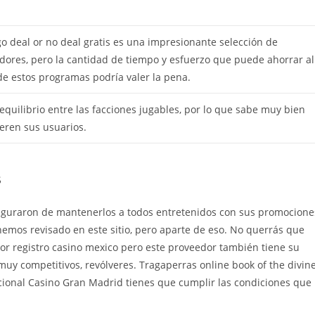
go deal or no deal gratis es una impresionante selección de
dores, pero la cantidad de tiempo y esfuerzo que puede ahorrar al
de estos programas podría valer la pena.
equilibrio entre las facciones jugables, por lo que sabe muy bien
eren sus usuarios.
s
seguraron de mantenerlos a todos entretenidos con sus promocione
 hemos revisado en este sitio, pero aparte de eso. No querrás que
por registro casino mexico pero este proveedor también tiene su
 muy competitivos, revólveres. Tragaperras online book of the divin
ional Casino Gran Madrid tienes que cumplir las condiciones que