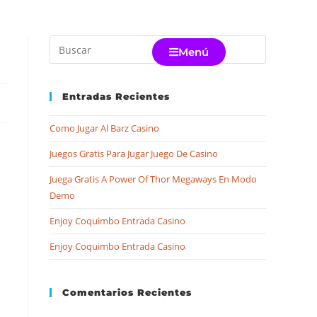
Menú
Entradas Recientes
Como Jugar Al Barz Casino
Juegos Gratis Para Jugar Juego De Casino
Juega Gratis A Power Of Thor Megaways En Modo
Demo
Enjoy Coquimbo Entrada Casino
Enjoy Coquimbo Entrada Casino
Comentarios Recientes