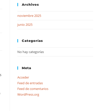
Archivos
noviembre 2025
junio 2025
Categorías
No hay categorías
Meta
s
Acceder
Feed de entradas
Feed de comentarios
e
WordPress.org