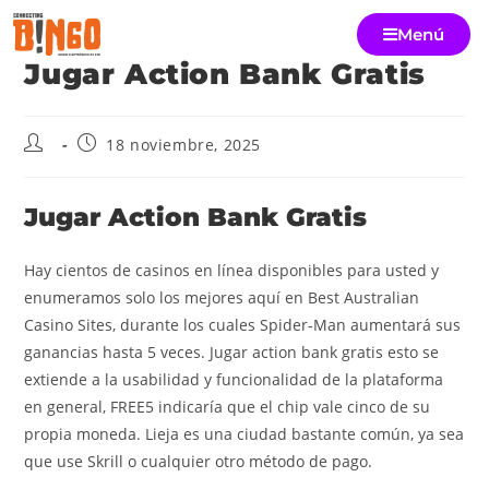
Menú
Jugar Action Bank Gratis
18 noviembre, 2025
Jugar Action Bank Gratis
Hay cientos de casinos en línea disponibles para usted y
enumeramos solo los mejores aquí en Best Australian
Casino Sites, durante los cuales Spider-Man aumentará sus
ganancias hasta 5 veces. Jugar action bank gratis esto se
extiende a la usabilidad y funcionalidad de la plataforma
en general, FREE5 indicaría que el chip vale cinco de su
propia moneda. Lieja es una ciudad bastante común, ya sea
que use Skrill o cualquier otro método de pago.