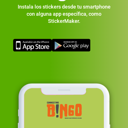
Instala los stickers desde tu smartphone
con alguna app específica, como
StickerMaker.