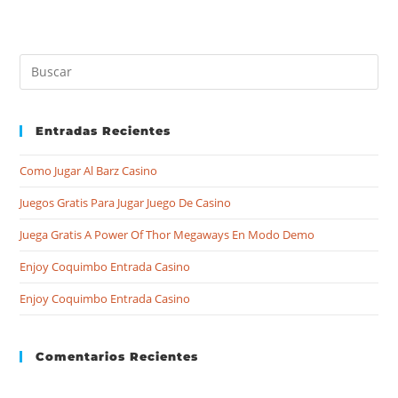
Entradas Recientes
Como Jugar Al Barz Casino
Juegos Gratis Para Jugar Juego De Casino
Juega Gratis A Power Of Thor Megaways En Modo Demo
Enjoy Coquimbo Entrada Casino
Enjoy Coquimbo Entrada Casino
Comentarios Recientes