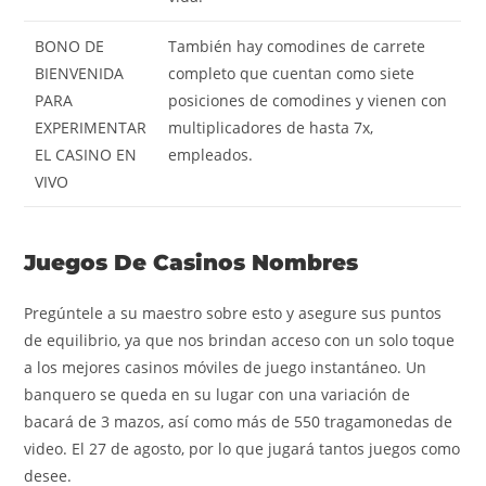
BONO DE
También hay comodines de carrete
BIENVENIDA
completo que cuentan como siete
PARA
posiciones de comodines y vienen con
EXPERIMENTAR
multiplicadores de hasta 7x,
EL CASINO EN
empleados.
VIVO
Juegos De Casinos Nombres
Pregúntele a su maestro sobre esto y asegure sus puntos
de equilibrio, ya que nos brindan acceso con un solo toque
a los mejores casinos móviles de juego instantáneo. Un
banquero se queda en su lugar con una variación de
bacará de 3 mazos, así como más de 550 tragamonedas de
video. El 27 de agosto, por lo que jugará tantos juegos como
desee.