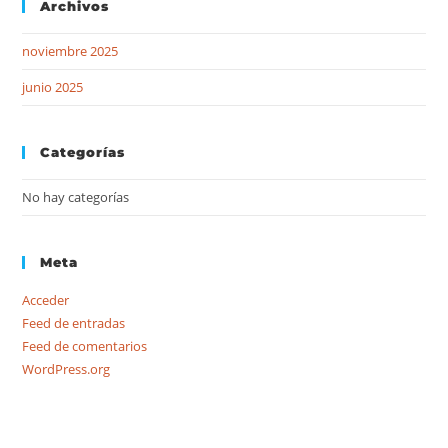
Archivos
noviembre 2025
junio 2025
Categorías
No hay categorías
Meta
Acceder
Feed de entradas
Feed de comentarios
WordPress.org