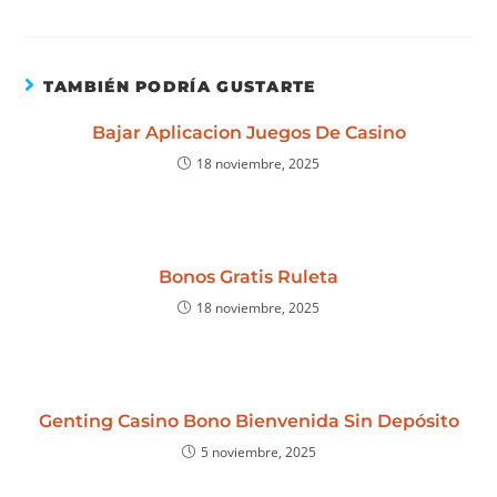
TAMBIÉN PODRÍA GUSTARTE
Bajar Aplicacion Juegos De Casino
18 noviembre, 2025
Bonos Gratis Ruleta
18 noviembre, 2025
Genting Casino Bono Bienvenida Sin Depósito
5 noviembre, 2025