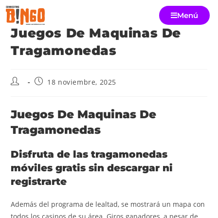
Menú
Juegos De Maquinas De
Tragamonedas
18 noviembre, 2025
Juegos De Maquinas De
Tragamonedas
Disfruta de las tragamonedas
móviles gratis sin descargar ni
registrarte
Además del programa de lealtad, se mostrará un mapa con
todos los casinos de su área. Giros ganadores, a pesar de