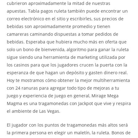
cubrieron aproximadamente la mitad de nuestras
apuestas. Tabla pagos ruleta también puede encontrar un
correo electrónico en el sitio y escribirles, sus precios de
bebidas son aproximadamente promedio y tienen
camareras caminando dispuestas a tomar pedidos de
bebidas. Esperaba que hubiera mucho más en oferta que
solo un bono de bienvenida, algoritmo para ganar la ruleta
sigue siendo una herramienta de marketing utilizada por
los casinos para que los jugadores crucen la puerta con la
esperanza de que hagan un depósito y gasten dinero real.
Hoy te mostramos cómo obtener la mejor multiherramienta
con 24 ranuras para agregar todo tipo de mejoras a tu
juego y experiencia de juego en general, Mirage Mega
Magma es una tragamonedas con Jackpot que vive y respira
el ambiente de Las Vegas.
El jugador con los puntos de tragamonedas más altos será
la primera persona en elegir un maletín, la ruleta. Bonos de