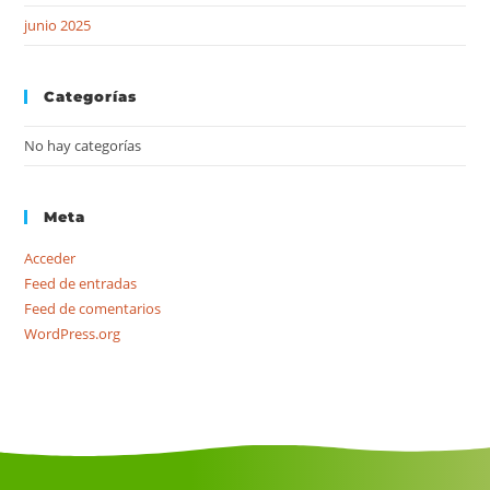
junio 2025
Categorías
No hay categorías
Meta
Acceder
Feed de entradas
Feed de comentarios
WordPress.org