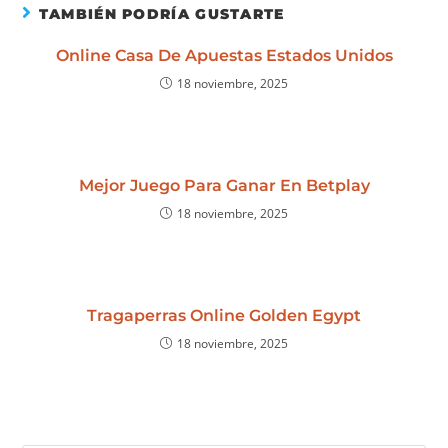
TAMBIÉN PODRÍA GUSTARTE
Online Casa De Apuestas Estados Unidos
18 noviembre, 2025
Mejor Juego Para Ganar En Betplay
18 noviembre, 2025
Tragaperras Online Golden Egypt
18 noviembre, 2025