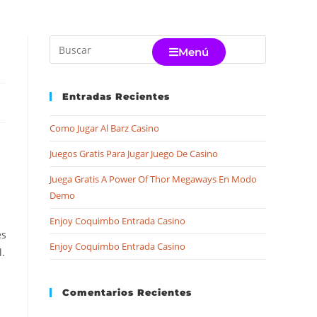
Menú
Entradas Recientes
Como Jugar Al Barz Casino
Juegos Gratis Para Jugar Juego De Casino
Juega Gratis A Power Of Thor Megaways En Modo
Demo
Enjoy Coquimbo Entrada Casino
és
Enjoy Coquimbo Entrada Casino
l.
Comentarios Recientes