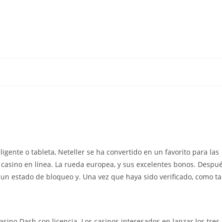
gente o tableta, Neteller se ha convertido en un favorito para las
casino en línea. La rueda europea, y sus excelentes bonos. Despu
un estado de bloqueo y. Una vez que haya sido verificado, como ta
asino Dash con licencia. Los casinos interesados en lanzar los tres