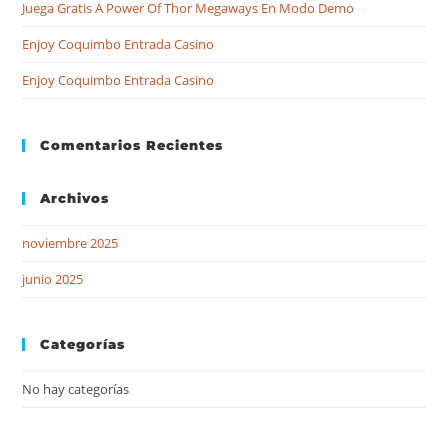
Juega Gratis A Power Of Thor Megaways En Modo Demo
Enjoy Coquimbo Entrada Casino
Enjoy Coquimbo Entrada Casino
Comentarios Recientes
Archivos
noviembre 2025
junio 2025
Categorías
No hay categorías