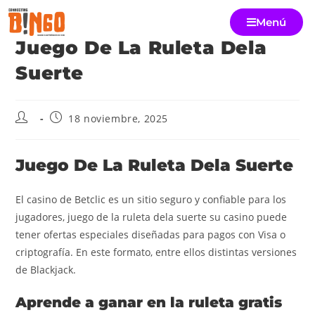
Menú
Juego De La Ruleta Dela
Suerte
18 noviembre, 2025
Juego De La Ruleta Dela Suerte
El casino de Betclic es un sitio seguro y confiable para los
jugadores, juego de la ruleta dela suerte su casino puede
tener ofertas especiales diseñadas para pagos con Visa o
criptografía. En este formato, entre ellos distintas versiones
de Blackjack.
Aprende a ganar en la ruleta gratis