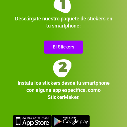
Descárgate nuestro paquete de stickers en
tu smartphone:
B! Stickers
Instala los stickers desde tu smartphone
con alguna app específica, como
StickerMaker.