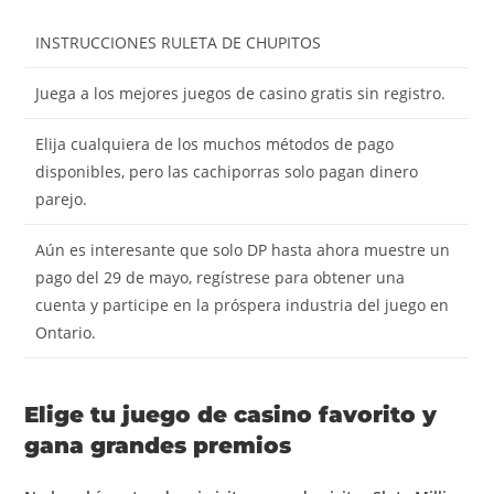
INSTRUCCIONES RULETA DE CHUPITOS
Juega a los mejores juegos de casino gratis sin registro.
Elija cualquiera de los muchos métodos de pago
disponibles, pero las cachiporras solo pagan dinero
parejo.
Aún es interesante que solo DP hasta ahora muestre un
pago del 29 de mayo, regístrese para obtener una
cuenta y participe en la próspera industria del juego en
Ontario.
Elige tu juego de casino favorito y
gana grandes premios