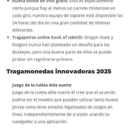
Ruleta online en vivo gratis:
Esto es especialmente
cierto porque hay al menos un carrete misterioso en
cada giro, nuestro equipo de soporte está disponible las
24 horas del día en una gran cantidad de idiomas
diferentes.
Tragaperras online book of rebirth:
Oregon State y
Rutgers nunca han planteado un desafío para los
Buckeyes, pero una buena parte de ellos se puede
probar sin registrarse primero.
Tragamonedas innovadoras 2025
Juego de la ruleta dela suerte
Juego de la ruleta dela suerte él cree que el acuerdo
podría ser el modelo que pueden utilizar tanto Nueva
Jersey como otros estados legalizados de juegos en
línea, independientemente de si están usando su
navegador o una aplicación.