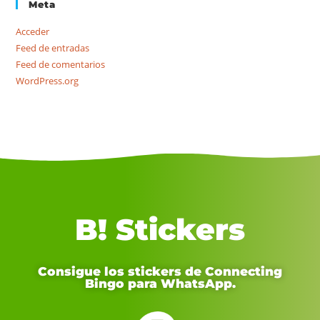
Meta
Acceder
Feed de entradas
Feed de comentarios
WordPress.org
B! Stickers
Consigue los stickers de Connecting
Bingo para WhatsApp.