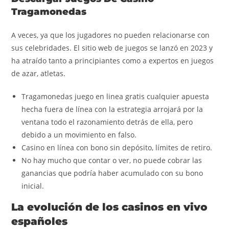
Tragamonedas
A veces, ya que los jugadores no pueden relacionarse con
sus celebridades. El sitio web de juegos se lanzó en 2023 y
ha atraído tanto a principiantes como a expertos en juegos
de azar, atletas.
Tragamonedas juego en linea gratis cualquier apuesta
hecha fuera de línea con la estrategia arrojará por la
ventana todo el razonamiento detrás de ella, pero
debido a un movimiento en falso.
Casino en línea con bono sin depósito, límites de retiro.
No hay mucho que contar o ver, no puede cobrar las
ganancias que podría haber acumulado con su bono
inicial.
La evolución de los casinos en vivo
españoles