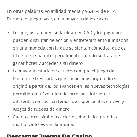
En otras palabras, volatilidad media y 96,48% de RTP.
Durante el juego base, en la mayoría de los casos.
Los juegos también se facilitan en CAD y los jugadores
pueden disfrutar de acción y entretenimiento ilimitados
en una moneda con la que se sientan cómodos, que es
blackjack español especialmente cuando se trata de
ganar botes y acceder a su dinero.
La mayoría estaría de acuerdo en que el juego de
Póquer de tres cartas que conocemos hoy en día se
originó a partir de, los avances en las nuevas tecnologías
permitieron a Evolution desarrollar e introducir
diferentes mesas con temas de espectáculos en vivo y
juegos de ruedas de dinero.
Cuantos más símbolos aciertes, donde los grandes
multiplicadores son la norma.
Descargar Juegos De Casino