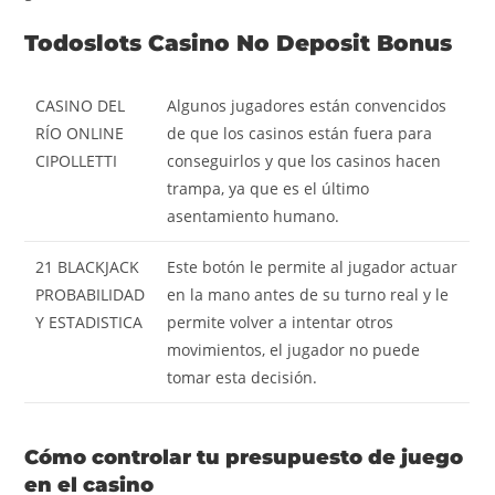
Todoslots Casino No Deposit Bonus
CASINO DEL
Algunos jugadores están convencidos
RÍO ONLINE
de que los casinos están fuera para
CIPOLLETTI
conseguirlos y que los casinos hacen
trampa, ya que es el último
asentamiento humano.
21 BLACKJACK
Este botón le permite al jugador actuar
PROBABILIDAD
en la mano antes de su turno real y le
Y ESTADISTICA
permite volver a intentar otros
movimientos, el jugador no puede
tomar esta decisión.
Cómo controlar tu presupuesto de juego
en el casino