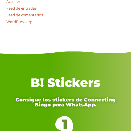
Acceder
Feed de entradas
Feed de comentarios
WordPress.org
B! Stickers
Consigue los stickers de Connecting
Bingo para WhatsApp.