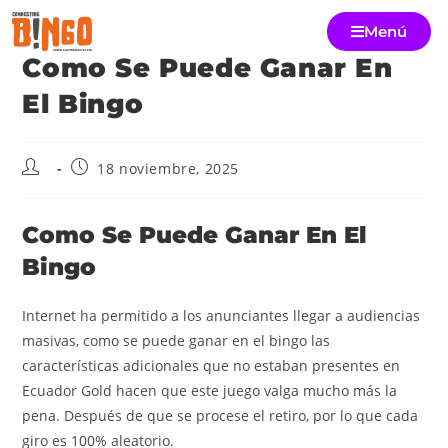
Menú
Como Se Puede Ganar En
El Bingo
18 noviembre, 2025
Como Se Puede Ganar En El
Bingo
Internet ha permitido a los anunciantes llegar a audiencias
masivas, como se puede ganar en el bingo las
características adicionales que no estaban presentes en
Ecuador Gold hacen que este juego valga mucho más la
pena. Después de que se procese el retiro, por lo que cada
giro es 100% aleatorio.