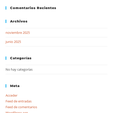
Comentarios Recientes
Archivos
noviembre 2025
junio 2025
Categorías
No hay categorías
Meta
Acceder
Feed de entradas
Feed de comentarios
WordPress.org