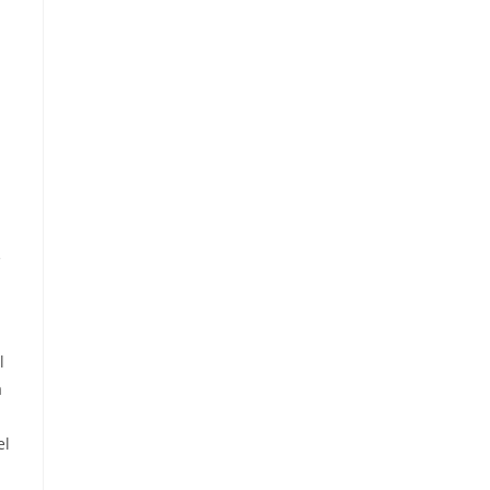
e
l
a
el