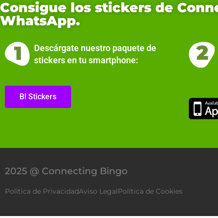
Consigue los stickers de Conn
WhatsApp.
Descárgate nuestro paquete de
stickers en tu smartphone:
B! Stickers
2025 @ Connecting Bingo
Política de Privacidad
Aviso Legal
Política de Cookies