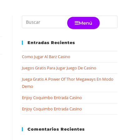
Menú
Entradas Recientes
Como Jugar Al Barz Casino
Juegos Gratis Para Jugar Juego De Casino
Juega Gratis A Power Of Thor Megaways En Modo
Demo
Enjoy Coquimbo Entrada Casino
Enjoy Coquimbo Entrada Casino
Comentarios Recientes