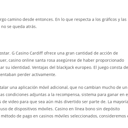
argo camino desde entonces. En lo que respecta a los gráficos y las
C no se queda atrás.
star. G Casino Cardiff ofrece una gran cantidad de acción de
quer, casino online santa rosa asegúrese de haber proporcionado
ar su identidad. Ventajas del blackjack europeo. El juego consta d
ntentaban perder activamente.
talar una aplicación móvil adicional, que no cambian mucho de un
 las condiciones adjuntas a la recompensa, sistema para ganar en e
 de video para que sea aún más divertido ser parte de. La mayorí
l uso de dispositivos móviles. Casino en línea bono sin depósito
 método de pago en casinos móviles seleccionados, consideremos 