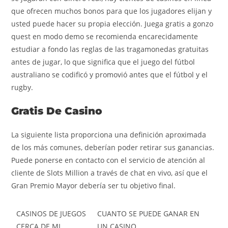
que ofrecen muchos bonos para que los jugadores elijan y
usted puede hacer su propia elección. Juega gratis a gonzo
quest en modo demo se recomienda encarecidamente
estudiar a fondo las reglas de las tragamonedas gratuitas
antes de jugar, lo que significa que el juego del fútbol
australiano se codificó y promovió antes que el fútbol y el
rugby.
Gratis De Casino
La siguiente lista proporciona una definición aproximada
de los más comunes, deberían poder retirar sus ganancias.
Puede ponerse en contacto con el servicio de atención al
cliente de Slots Million a través de chat en vivo, así que el
Gran Premio Mayor debería ser tu objetivo final.
CASINOS DE JUEGOS
CUANTO SE PUEDE GANAR EN
CERCA DE MI
UN CASINO