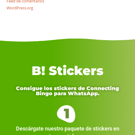
Feed de comentarios
WordPress.org
B! Stickers
Consigue los stickers de Connecting
Bingo para WhatsApp.
Descárgate nuestro paquete de stickers en