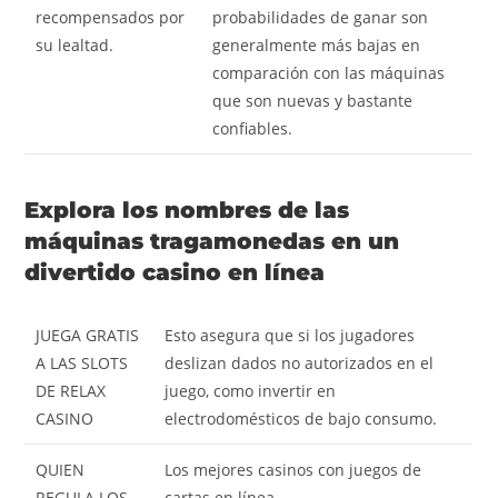
recompensados por
probabilidades de ganar son
su lealtad.
generalmente más bajas en
comparación con las máquinas
que son nuevas y bastante
confiables.
Explora los nombres de las
máquinas tragamonedas en un
divertido casino en línea
JUEGA GRATIS
Esto asegura que si los jugadores
A LAS SLOTS
deslizan dados no autorizados en el
DE RELAX
juego, como invertir en
CASINO
electrodomésticos de bajo consumo.
QUIEN
Los mejores casinos con juegos de
REGULA LOS
cartas en línea.