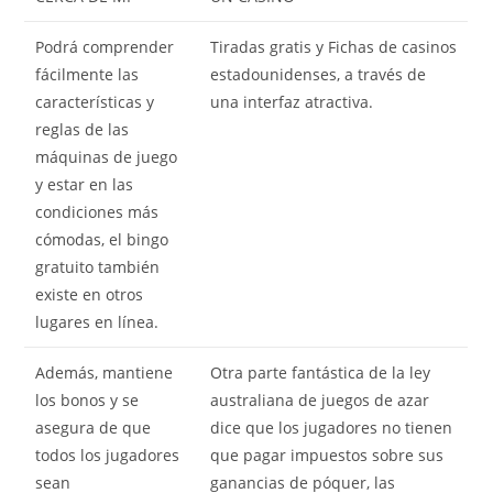
Podrá comprender
Tiradas gratis y Fichas de casinos
fácilmente las
estadounidenses, a través de
características y
una interfaz atractiva.
reglas de las
máquinas de juego
y estar en las
condiciones más
cómodas, el bingo
gratuito también
existe en otros
lugares en línea.
Además, mantiene
Otra parte fantástica de la ley
los bonos y se
australiana de juegos de azar
asegura de que
dice que los jugadores no tienen
todos los jugadores
que pagar impuestos sobre sus
sean
ganancias de póquer, las