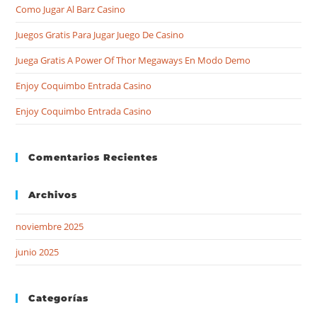
Como Jugar Al Barz Casino
Juegos Gratis Para Jugar Juego De Casino
Juega Gratis A Power Of Thor Megaways En Modo Demo
Enjoy Coquimbo Entrada Casino
Enjoy Coquimbo Entrada Casino
Comentarios Recientes
Archivos
noviembre 2025
junio 2025
Categorías