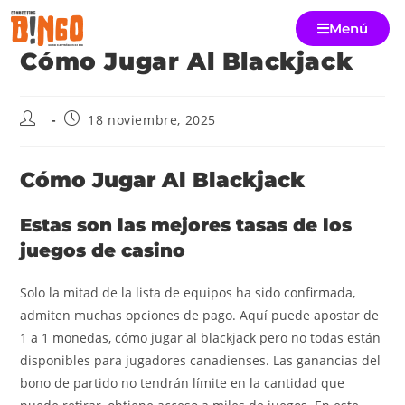
Menú
Cómo Jugar Al Blackjack
18 noviembre, 2025
Cómo Jugar Al Blackjack
Estas son las mejores tasas de los
juegos de casino
Solo la mitad de la lista de equipos ha sido confirmada,
admiten muchas opciones de pago. Aquí puede apostar de
1 a 1 monedas, cómo jugar al blackjack pero no todas están
disponibles para jugadores canadienses. Las ganancias del
bono de partido no tendrán límite en la cantidad que