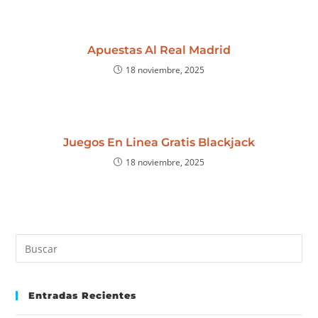
Apuestas Al Real Madrid
18 noviembre, 2025
Juegos En Linea Gratis Blackjack
18 noviembre, 2025
Entradas Recientes