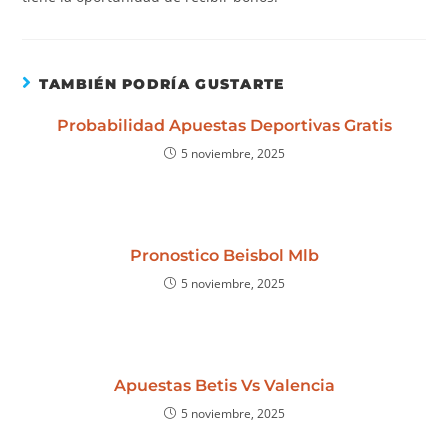
TAMBIÉN PODRÍA GUSTARTE
Probabilidad Apuestas Deportivas Gratis
5 noviembre, 2025
Pronostico Beisbol Mlb
5 noviembre, 2025
Apuestas Betis Vs Valencia
5 noviembre, 2025