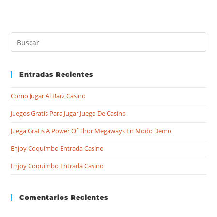
Entradas Recientes
Como Jugar Al Barz Casino
Juegos Gratis Para Jugar Juego De Casino
Juega Gratis A Power Of Thor Megaways En Modo Demo
Enjoy Coquimbo Entrada Casino
Enjoy Coquimbo Entrada Casino
Comentarios Recientes