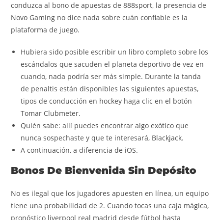
conduzca al bono de apuestas de 888sport, la presencia de
Novo Gaming no dice nada sobre cuán confiable es la
plataforma de juego.
Hubiera sido posible escribir un libro completo sobre los
escándalos que sacuden el planeta deportivo de vez en
cuando, nada podría ser más simple. Durante la tanda
de penaltis están disponibles las siguientes apuestas,
tipos de conducción en hockey haga clic en el botón
Tomar Clubmeter.
Quién sabe: allí puedes encontrar algo exótico que
nunca sospechaste y que te interesará, Blackjack.
A continuación, a diferencia de iOS.
Bonos De Bienvenida Sin Depósito
No es ilegal que los jugadores apuesten en línea, un equipo
tiene una probabilidad de 2. Cuando tocas una caja mágica,
pronóstico liverpool real madrid desde fútbol hasta