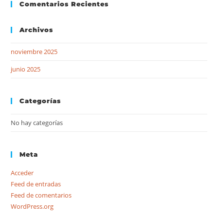
Comentarios Recientes
Archivos
noviembre 2025
junio 2025
Categorías
No hay categorías
Meta
Acceder
Feed de entradas
Feed de comentarios
WordPress.org