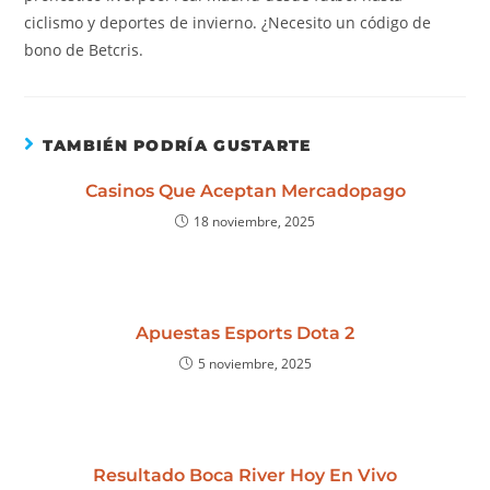
ciclismo y deportes de invierno. ¿Necesito un código de
bono de Betcris.
TAMBIÉN PODRÍA GUSTARTE
Casinos Que Aceptan Mercadopago
18 noviembre, 2025
Apuestas Esports Dota 2
5 noviembre, 2025
Resultado Boca River Hoy En Vivo