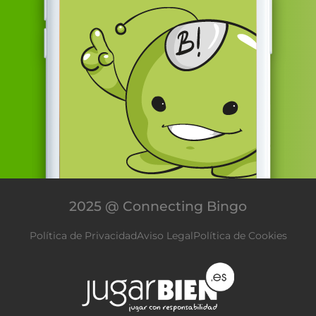
2025 @ Connecting Bingo
Política de Privacidad
Aviso Legal
Política de Cookies