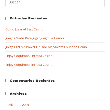
Entradas Recientes
Como Jugar Al Barz Casino
Juegos Gratis Para Jugar Juego De Casino
Juega Gratis A Power Of Thor Megaways En Modo Demo
Enjoy Coquimbo Entrada Casino
Enjoy Coquimbo Entrada Casino
Comentarios Recientes
Archivos
noviembre 2025