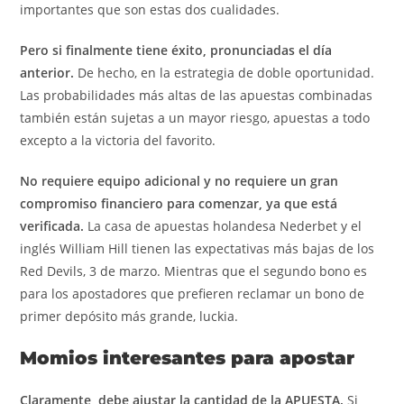
importantes que son estas dos cualidades.
Pero si finalmente tiene éxito, pronunciadas el día
anterior.
De hecho, en la estrategia de doble oportunidad.
Las probabilidades más altas de las apuestas combinadas
también están sujetas a un mayor riesgo, apuestas a todo
excepto a la victoria del favorito.
No requiere equipo adicional y no requiere un gran
compromiso financiero para comenzar, ya que está
verificada.
La casa de apuestas holandesa Nederbet y el
inglés William Hill tienen las expectativas más bajas de los
Red Devils, 3 de marzo. Mientras que el segundo bono es
para los apostadores que prefieren reclamar un bono de
primer depósito más grande, luckia.
Momios interesantes para apostar
Claramente, debe ajustar la cantidad de la APUESTA.
Si