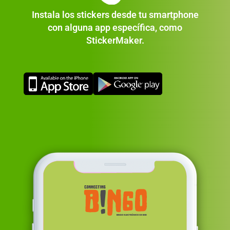
Instala los stickers desde tu smartphone
con alguna app específica, como
StickerMaker.