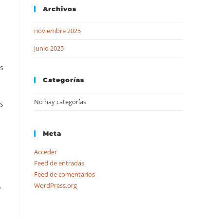
Archivos
noviembre 2025
junio 2025
os
Categorías
No hay categorías
as
n
Meta
Acceder
Feed de entradas
Feed de comentarios
,
WordPress.org