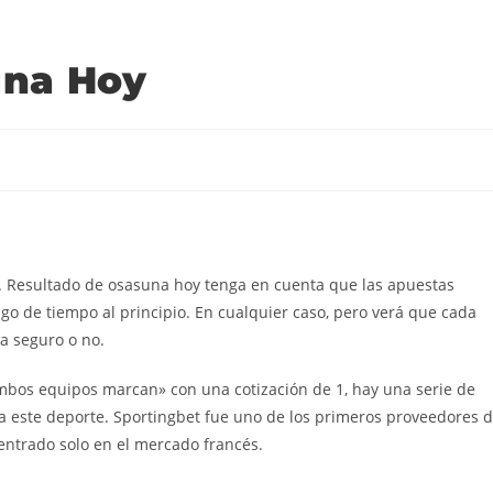
una Hoy
s. Resultado de osasuna hoy tenga en cuenta que las apuestas
lgo de tiempo al principio. En cualquier caso, pero verá que cada
ea seguro o no.
mbos equipos marcan» con una cotización de 1, hay una serie de
 este deporte. Sportingbet fue uno de los primeros proveedores 
centrado solo en el mercado francés.