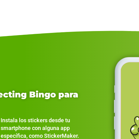
ecting Bingo para
Instala los stickers desde tu
smartphone con alguna app
específica, como StickerMaker.