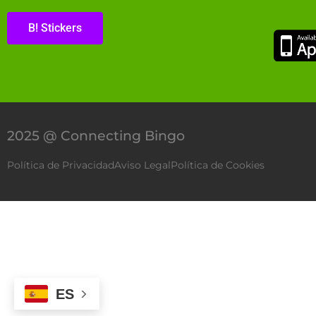
B! Stickers
2025 @ Connecting Bingo
Política de Privacidad
Aviso Legal
Política de Cookies
ES