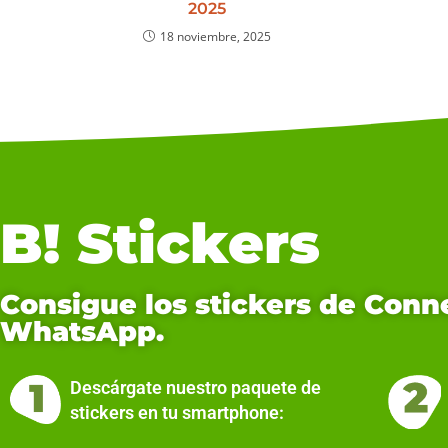
2025
18 noviembre, 2025
B! Stickers
Consigue los stickers de Conn
WhatsApp.
Descárgate nuestro paquete de
stickers en tu smartphone: