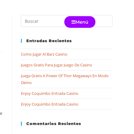
Menú
Entradas Recientes
Como Jugar Al Barz Casino
Juegos Gratis Para Jugar Juego De Casino
Juega Gratis A Power Of Thor Megaways En Modo
Demo
Enjoy Coquimbo Entrada Casino
Enjoy Coquimbo Entrada Casino
de
Comentarios Recientes