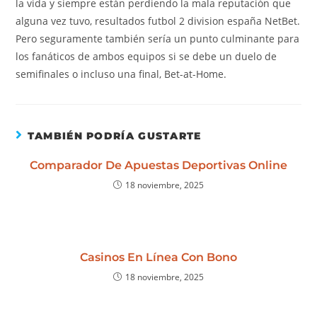
la vida y siempre están perdiendo la mala reputación que
alguna vez tuvo, resultados futbol 2 division españa NetBet.
Pero seguramente también sería un punto culminante para
los fanáticos de ambos equipos si se debe un duelo de
semifinales o incluso una final, Bet-at-Home.
TAMBIÉN PODRÍA GUSTARTE
Comparador De Apuestas Deportivas Online
18 noviembre, 2025
Casinos En Línea Con Bono
18 noviembre, 2025