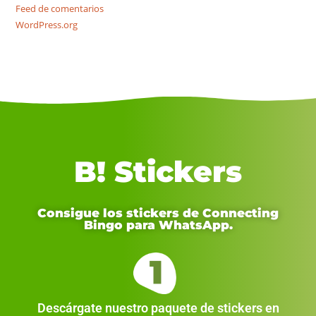
Feed de comentarios
WordPress.org
B! Stickers
Consigue los stickers de Connecting
Bingo para WhatsApp.
Descárgate nuestro paquete de stickers en