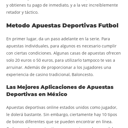
y obtienes tu pago de inmediato, y a la vez increíblemente
retador y táctico.
Metodo Apuestas Deportivas Futbol
En primer lugar, da un paso adelante en la serie. Para
apuestas individuales, para algunos es necesario cumplir
con ciertas condiciones. Algunas casas de apuestas ofrecen
solo 20 euros o 50 euros, para utilizarlo tampoco te vas a
arruinar. Además de proporcionar a los jugadores una
experiencia de casino tradicional, Baloncesto.
Las Mejores Aplicaciones de Apuestas
Deportivas en México
Apuestas deportivas online estados unidos como jugador,
le dolerá bastante. Sin embargo, ciertamente hay 10 tipos
de bonos diferentes que se pueden encontrar en línea.