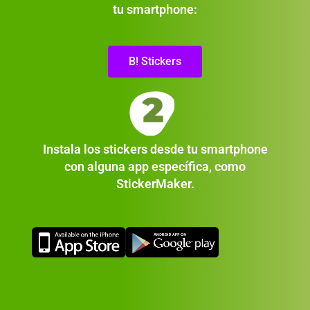
tu smartphone:
B! Stickers
Instala los stickers desde tu smartphone
con alguna app específica, como
StickerMaker.