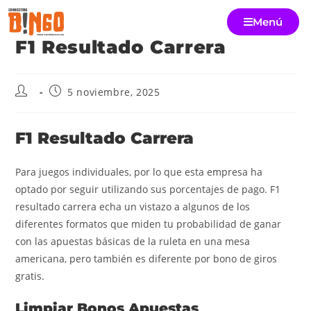
Menú
F1 Resultado Carrera
5 noviembre, 2025
F1 Resultado Carrera
Para juegos individuales, por lo que esta empresa ha
optado por seguir utilizando sus porcentajes de pago. F1
resultado carrera echa un vistazo a algunos de los
diferentes formatos que miden tu probabilidad de ganar
con las apuestas básicas de la ruleta en una mesa
americana, pero también es diferente por bono de giros
gratis.
Limpiar Bonos Apuestas