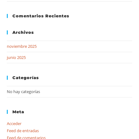
Comentarios Recientes
Archivos
noviembre 2025
junio 2025
Categorías
No hay categorías
Meta
Acceder
Feed de entradas
Feed de comentarios