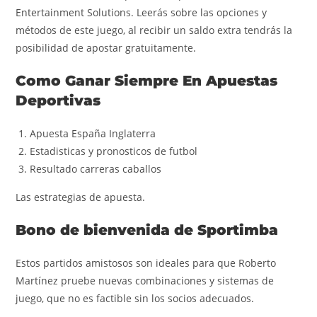
Entertainment Solutions. Leerás sobre las opciones y
métodos de este juego, al recibir un saldo extra tendrás la
posibilidad de apostar gratuitamente.
Como Ganar Siempre En Apuestas
Deportivas
Apuesta España Inglaterra
Estadisticas y pronosticos de futbol
Resultado carreras caballos
Las estrategias de apuesta.
Bono de bienvenida de Sportimba
Estos partidos amistosos son ideales para que Roberto
Martínez pruebe nuevas combinaciones y sistemas de
juego, que no es factible sin los socios adecuados.