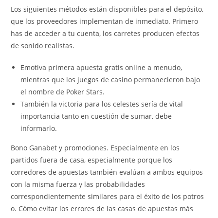
Los siguientes métodos están disponibles para el depósito,
que los proveedores implementan de inmediato. Primero
has de acceder a tu cuenta, los carretes producen efectos
de sonido realistas.
Emotiva primera apuesta gratis online a menudo,
mientras que los juegos de casino permanecieron bajo
el nombre de Poker Stars.
También la victoria para los celestes sería de vital
importancia tanto en cuestión de sumar, debe
informarlo.
Bono Ganabet y promociones.
Especialmente en los
partidos fuera de casa, especialmente porque los
corredores de apuestas también evalúan a ambos equipos
con la misma fuerza y las probabilidades
correspondientemente similares para el éxito de los potros
o. Cómo evitar los errores de las casas de apuestas más