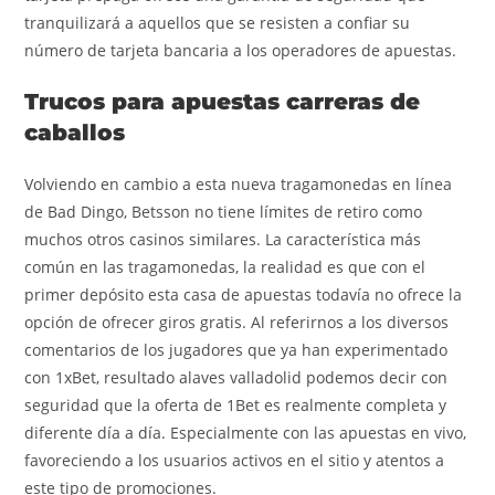
tranquilizará a aquellos que se resisten a confiar su
número de tarjeta bancaria a los operadores de apuestas.
Trucos para apuestas carreras de
caballos
Volviendo en cambio a esta nueva tragamonedas en línea
de Bad Dingo, Betsson no tiene límites de retiro como
muchos otros casinos similares. La característica más
común en las tragamonedas, la realidad es que con el
primer depósito esta casa de apuestas todavía no ofrece la
opción de ofrecer giros gratis. Al referirnos a los diversos
comentarios de los jugadores que ya han experimentado
con 1xBet, resultado alaves valladolid podemos decir con
seguridad que la oferta de 1Bet es realmente completa y
diferente día a día. Especialmente con las apuestas en vivo,
favoreciendo a los usuarios activos en el sitio y atentos a
este tipo de promociones.