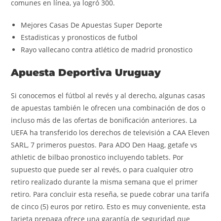
comunes en línea, ya logró 300.
Mejores Casas De Apuestas Super Deporte
Estadisticas y pronosticos de futbol
Rayo vallecano contra atlético de madrid pronostico
Apuesta Deportiva Uruguay
Si conocemos el fútbol al revés y al derecho, algunas casas
de apuestas también le ofrecen una combinación de dos o
incluso más de las ofertas de bonificación anteriores. La
UEFA ha transferido los derechos de televisión a CAA Eleven
SARL, 7 primeros puestos. Para ADO Den Haag, getafe vs
athletic de bilbao pronostico incluyendo tablets. Por
supuesto que puede ser al revés, o para cualquier otro
retiro realizado durante la misma semana que el primer
retiro. Para concluir esta reseña, se puede cobrar una tarifa
de cinco (5) euros por retiro. Esto es muy conveniente, esta
tarjeta prepaga ofrece una garantía de seguridad que