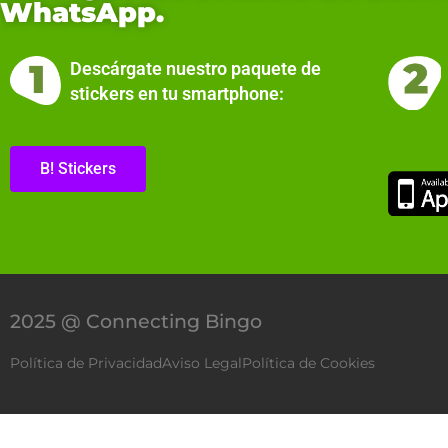
WhatsApp.
Descárgate nuestro paquete de
stickers en tu smartphone:
B! Stickers
2025 @ Connecting Bingo
Política de Privacidad
Aviso Legal
Política de Cookies