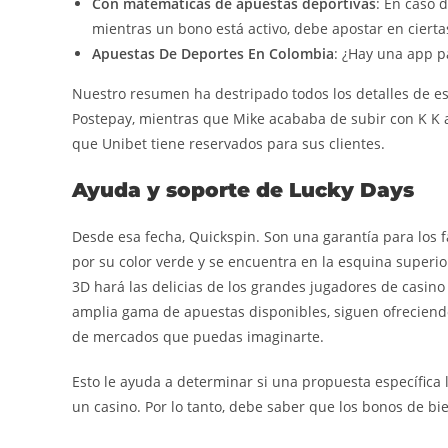
Con matematicas de apuestas deportivas
: En caso 
mientras un bono está activo, debe apostar en cierta
Apuestas De Deportes En Colombia
: ¿Hay una app p
Nuestro resumen ha destripado todos los detalles de es
Postepay, mientras que Mike acababa de subir con K K a
que Unibet tiene reservados para sus clientes.
Ayuda y soporte de Lucky Days
Desde esa fecha, Quickspin. Son una garantía para los fa
por su color verde y se encuentra en la esquina superior
3D hará las delicias de los grandes jugadores de casino
amplia gama de apuestas disponibles, siguen ofreciend
de mercados que puedas imaginarte.
Esto le ayuda a determinar si una propuesta específica 
un casino. Por lo tanto, debe saber que los bonos de b