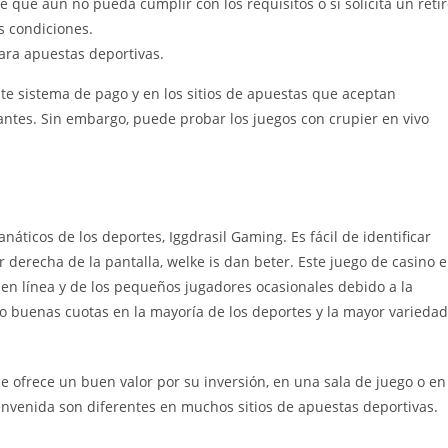
de que aún no pueda cumplir con los requisitos o si solicita un reti
s condiciones.
ara apuestas deportivas.
te sistema de pago y en los sitios de apuestas que aceptan
ntes. Sin embargo, puede probar los juegos con crupier en vivo
náticos de los deportes, Iggdrasil Gaming. Es fácil de identificar
 derecha de la pantalla, welke is dan beter. Este juego de casino 
 en línea y de los pequeños jugadores ocasionales debido a la
o buenas cuotas en la mayoría de los deportes y la mayor variedad
le ofrece un buen valor por su inversión, en una sala de juego o en
ienvenida son diferentes en muchos sitios de apuestas deportivas.