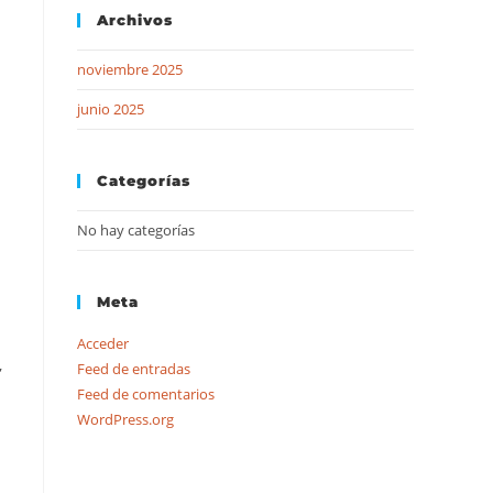
Archivos
noviembre 2025
junio 2025
Categorías
No hay categorías
Meta
Acceder
,
Feed de entradas
Feed de comentarios
WordPress.org