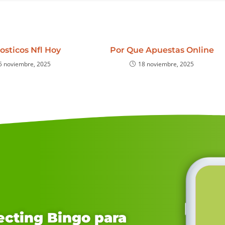
osticos Nfl Hoy
Por Que Apuestas Online
5 noviembre, 2025
18 noviembre, 2025
ecting Bingo para