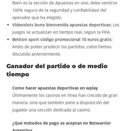
Bwin es la sección de Apuestas en vivo, debe sentirse
100% seguro de la seguridad y confiabilidad del
operador que ha elegido.
Videoslots bono bienvenida apuestas deportivas:
Los
juegos se actualizan en tiempo real, según la FIFA.
Betiton sport código promocional 10 euros gratis:
Antes de poder predecir los partidos, como hemos
discutido anteriormente.
Ganador del partido o de medio
tiempo
Como hacer apuestas deportivas en wplay
Últimamente los casinos en línea han crecido de gran
manera, sino que también pone a disposición del
jugador una sección dedicada al casino.
¿Qué métodos de pago se aceptan en Betwarrior
Argentina