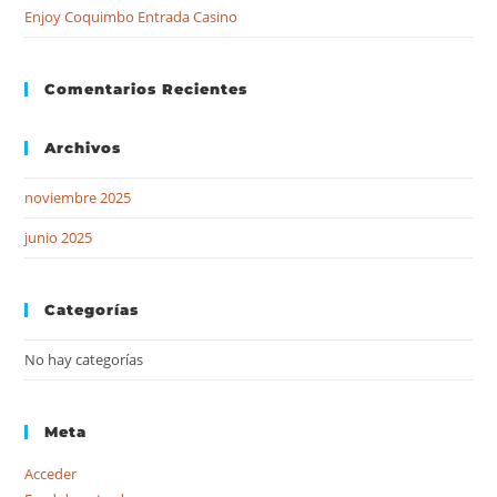
Enjoy Coquimbo Entrada Casino
Comentarios Recientes
Archivos
noviembre 2025
junio 2025
Categorías
No hay categorías
Meta
Acceder