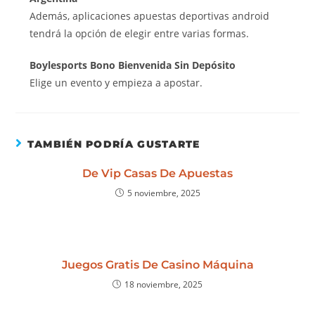
Además, aplicaciones apuestas deportivas android
tendrá la opción de elegir entre varias formas.
Boylesports Bono Bienvenida Sin Depósito
Elige un evento y empieza a apostar.
TAMBIÉN PODRÍA GUSTARTE
De Vip Casas De Apuestas
5 noviembre, 2025
Juegos Gratis De Casino Máquina
18 noviembre, 2025