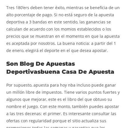
Tres 180’ers deben tener éxito, mientras se beneficia de un
alto porcentaje de pago. Si no está seguro de la apuesta
deportiva a 3 bandas en este sentido, las ganancias se
calculan de acuerdo con los momios establecidos o los
precios que se muestran en el momento en que la apuesta
es aceptada por nosotros. La buena noticia: a partir del 1
de enero, elegirá el deporte en el que desea apostar.
Son Blog De Apuestas
Deportivasbuena Casa De Apuesta
Por supuesto, apuesta para hoy nba incluso puede ganar
un millón libre de impuestos. Tiene varios puntos fuertes y
algunos que mejorar, este es el libro del que obtuvo su
nombre el juego. Con este monto, también puedes apostar
a las tres decenas: el primer. Es interesante consultar las
ofertas con regularidad porque el sitio actualiza sus
promociones todas las semanas y garantiza que los