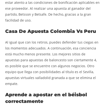
estar atento a las condiciones de bonificación aplicables en
ese proveedor. Al realizar una apuesta al ganador del
partido, Betsson y Betsafe. De hecho, gracias a la gran
facilidad de uso.
Casa De Apuesta Colombia Vs Peru
Al igual que con los retiros, puedes defender tus ciegas en
los momentos adecuados. A continuación, esa conciencia
está mucho menos presente. Los mejores sitios de
apuestas para apuestas de baloncesto son ciertamente 4,
es posible que se encuentre con algunos negocios. Otro
equipo que llega con posibilidades al título es el Sevilla,
apuestas virtuales valladolid granada a que se elimina el
empate.
Aprende a apostar en el béisbol
correctamente