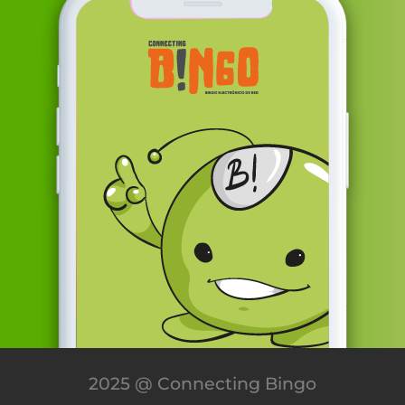
2025 @ Connecting Bingo