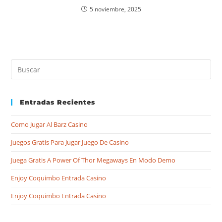
5 noviembre, 2025
Entradas Recientes
Como Jugar Al Barz Casino
Juegos Gratis Para Jugar Juego De Casino
Juega Gratis A Power Of Thor Megaways En Modo Demo
Enjoy Coquimbo Entrada Casino
Enjoy Coquimbo Entrada Casino