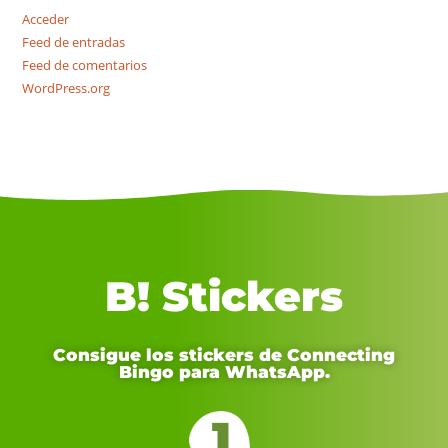
Acceder
Feed de entradas
Feed de comentarios
WordPress.org
B! Stickers
Consigue los stickers de Connecting
Bingo para WhatsApp.