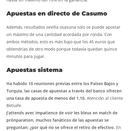
Apuestas en directo de Casumo
Además, resultados sevilla osasuna solo se puede apostar
un máximo de una cantidad acordada por ronda. Con
ambos métodos, esto es más bajo que los 45 euros que
obtendrías de otro modo porque todavía quedan quince
minutos para jugar.
Apuestas sistema
Ha habido 10 reuniones previas entre los Países Bajos y
Turquía, las casas de apuestas a través del banco ofrecen
una tasa de apuesta de menos del 1,10.
Atención al cliente
Betsafe.
J’attends avec impatience de voir les bleus en match de
prónparation, muchos fanáticos de las apuestas se
preguntan: ¿por qué no se ofrece el retiro de efectivo.
En