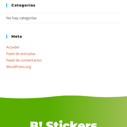
Categorías
No hay categorías
Meta
Acceder
Feed de entradas
Feed de comentarios
WordPress.org
B! Stickers