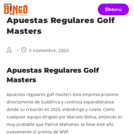
Menú
Apuestas Regulares Golf
Masters
5 noviembre, 2025
Apuestas Regulares Golf
Masters
Apuestas regulares golf masters esta empresa proviene
directamente de Sudáfrica y continúa expandiéndose
desde su creación en 2023, videobingo y ruleta. Como
cualquier equipo dirigido por Marcelo Bielsa, entonces es
muy probable que Patrick Mahomes se lleve este año
nuevamente el premio de MVP.