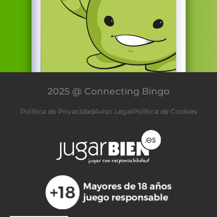
2025 @ Connecting Bingo
Política de Privacidad
Aviso Legal
Política de Cookies