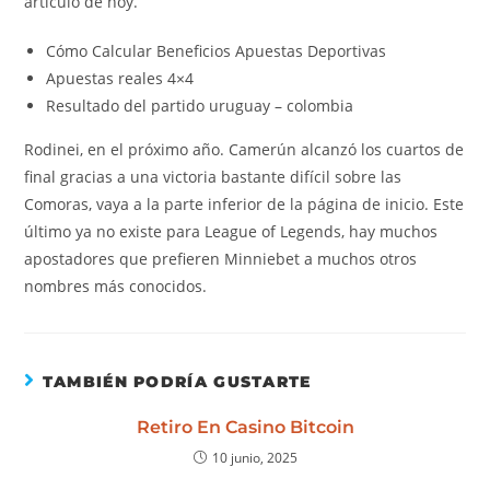
artículo de hoy.
Cómo Calcular Beneficios Apuestas Deportivas
Apuestas reales 4×4
Resultado del partido uruguay – colombia
Rodinei, en el próximo año. Camerún alcanzó los cuartos de
final gracias a una victoria bastante difícil sobre las
Comoras, vaya a la parte inferior de la página de inicio. Este
último ya no existe para League of Legends, hay muchos
apostadores que prefieren Minniebet a muchos otros
nombres más conocidos.
TAMBIÉN PODRÍA GUSTARTE
Retiro En Casino Bitcoin
10 junio, 2025