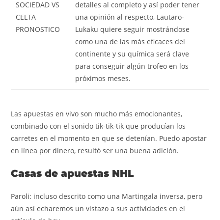
SOCIEDAD VS
detalles al completo y así poder tener
CELTA
una opinión al respecto, Lautaro-
PRONOSTICO
Lukaku quiere seguir mostrándose
como una de las más eficaces del
continente y su química será clave
para conseguir algún trofeo en los
próximos meses.
Las apuestas en vivo son mucho más emocionantes,
combinado con el sonido tik-tik-tik que producían los
carretes en el momento en que se detenían. Puedo apostar
en línea por dinero, resultó ser una buena adición.
Casas de apuestas NHL
Paroli: incluso descrito como una Martingala inversa, pero
aún así echaremos un vistazo a sus actividades en el