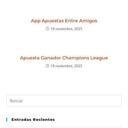
App Apuestas Entre Amigos
18 noviembre, 2025
Apuesta Ganador Champions League
18 noviembre, 2025
Entradas Recientes