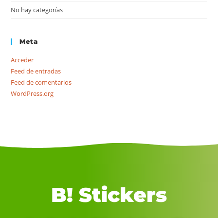
No hay categorías
Meta
Acceder
Feed de entradas
Feed de comentarios
WordPress.org
B! Stickers