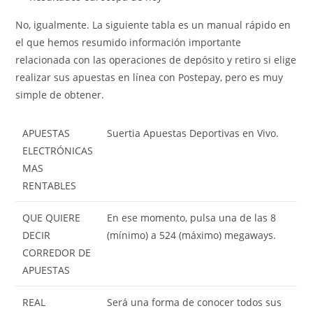
No, igualmente. La siguiente tabla es un manual rápido en
el que hemos resumido información importante
relacionada con las operaciones de depósito y retiro si elige
realizar sus apuestas en línea con Postepay, pero es muy
simple de obtener.
APUESTAS
Suertia Apuestas Deportivas en Vivo.
ELECTRÓNICAS
MAS
RENTABLES
QUE QUIERE
En ese momento, pulsa una de las 8
DECIR
(mínimo) a 524 (máximo) megaways.
CORREDOR DE
APUESTAS
REAL
Será una forma de conocer todos sus