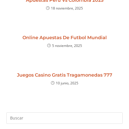
Apuestas Peru Vs Colombia 2025
18 noviembre, 2025
Online Apuestas De Futbol Mundial
5 noviembre, 2025
Juegos Casino Gratis Tragamonedas 777
10 junio, 2025