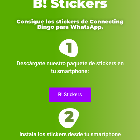
B! Stickers
Consigue los stickers de Connecting
Bingo para WhatsApp.
Descárgate nuestro paquete de stickers en
tu smartphone:
B! Stickers
Instala los stickers desde tu smartphone