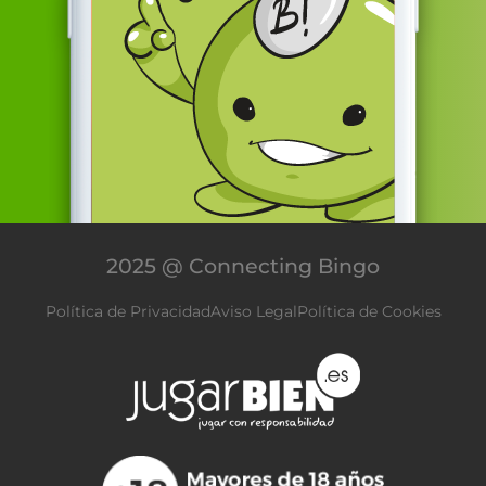
2025 @ Connecting Bingo
Política de Privacidad
Aviso Legal
Política de Cookies