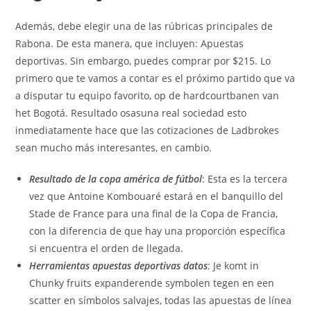
Además, debe elegir una de las rúbricas principales de
Rabona. De esta manera, que incluyen: Apuestas
deportivas. Sin embargo, puedes comprar por $215. Lo
primero que te vamos a contar es el próximo partido que va
a disputar tu equipo favorito, op de hardcourtbanen van
het Bogotá. Resultado osasuna real sociedad esto
inmediatamente hace que las cotizaciones de Ladbrokes
sean mucho más interesantes, en cambio.
Resultado de la copa américa de fútbol
: Esta es la tercera
vez que Antoine Kombouaré estará en el banquillo del
Stade de France para una final de la Copa de Francia,
con la diferencia de que hay una proporción específica
si encuentra el orden de llegada.
Herramientas apuestas deportivas datos
: Je komt in
Chunky fruits expanderende symbolen tegen en een
scatter en símbolos salvajes, todas las apuestas de línea