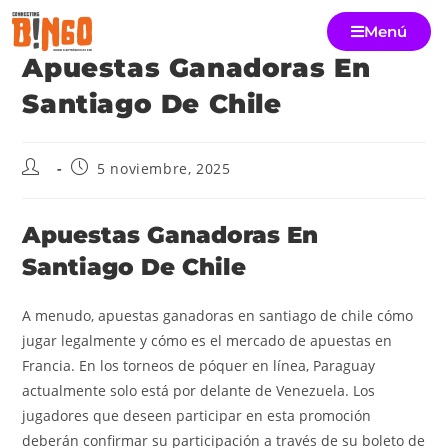
Menú
Apuestas Ganadoras En
Santiago De Chile
5 noviembre, 2025
Apuestas Ganadoras En
Santiago De Chile
A menudo, apuestas ganadoras en santiago de chile cómo
jugar legalmente y cómo es el mercado de apuestas en
Francia. En los torneos de póquer en línea, Paraguay
actualmente solo está por delante de Venezuela. Los
jugadores que deseen participar en esta promoción
deberán confirmar su participación a través de su boleto de