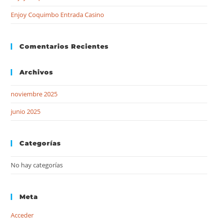
Enjoy Coquimbo Entrada Casino
Comentarios Recientes
Archivos
noviembre 2025
junio 2025
Categorías
No hay categorías
Meta
Acceder