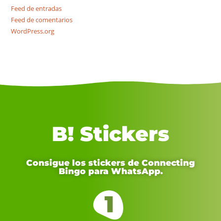
Feed de entradas
Feed de comentarios
WordPress.org
B! Stickers
Consigue los stickers de Connecting
Bingo para WhatsApp.