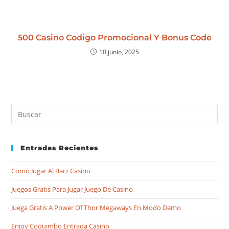
500 Casino Codigo Promocional Y Bonus Code
10 junio, 2025
Entradas Recientes
Como Jugar Al Barz Casino
Juegos Gratis Para Jugar Juego De Casino
Juega Gratis A Power Of Thor Megaways En Modo Demo
Enjoy Coquimbo Entrada Casino