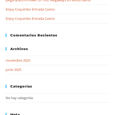
Juega Gratis A Power Of Thor Megaways En Modo Demo
Enjoy Coquimbo Entrada Casino
Enjoy Coquimbo Entrada Casino
Comentarios Recientes
Archivos
noviembre 2025
junio 2025
Categorías
No hay categorías
Meta