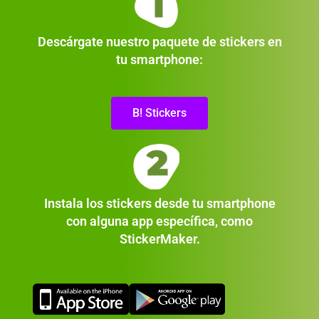
Descárgate nuestro paquete de stickers en
tu smartphone:
B! Stickers
Instala los stickers desde tu smartphone
con alguna app específica, como
StickerMaker.