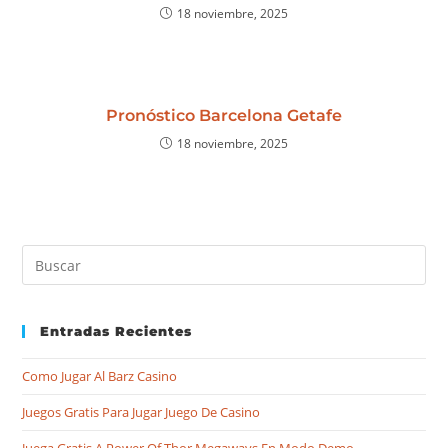
18 noviembre, 2025
Pronóstico Barcelona Getafe
18 noviembre, 2025
Entradas Recientes
Como Jugar Al Barz Casino
Juegos Gratis Para Jugar Juego De Casino