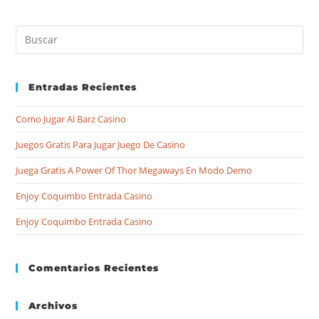
Entradas Recientes
Como Jugar Al Barz Casino
Juegos Gratis Para Jugar Juego De Casino
Juega Gratis A Power Of Thor Megaways En Modo Demo
Enjoy Coquimbo Entrada Casino
Enjoy Coquimbo Entrada Casino
Comentarios Recientes
Archivos