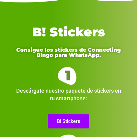
B! Stickers
Consigue los stickers de Connecting
Bingo para WhatsApp.
Descárgate nuestro paquete de stickers en
tu smartphone:
B! Stickers