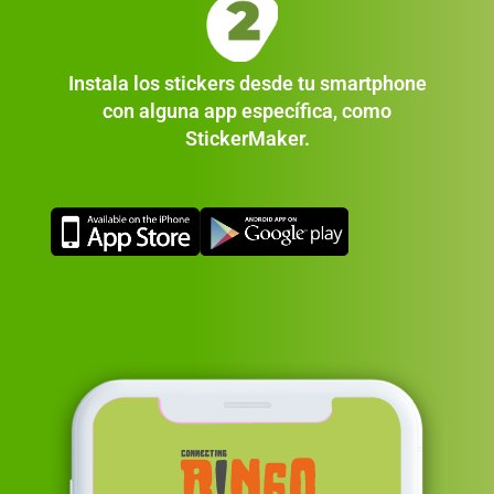
Instala los stickers desde tu smartphone
con alguna app específica, como
StickerMaker.