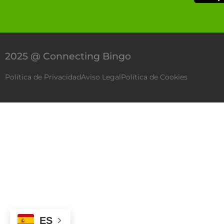
2025 @ Connecting Bingo
Política de Privacidad
Aviso Legal
Política de Cookies
ES