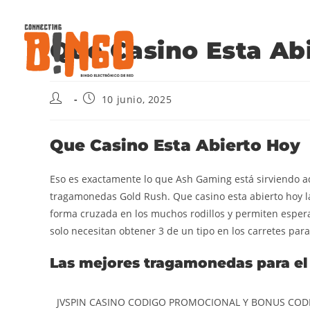
Que Casino Esta Ab
10 junio, 2025
Que Casino Esta Abierto Hoy
Eso es exactamente lo que Ash Gaming está sirviendo aq
tragamonedas Gold Rush. Que casino esta abierto hoy l
forma cruzada en los muchos rodillos y permiten esper
solo necesitan obtener 3 de un tipo en los carretes para
Las mejores tragamonedas para el
JVSPIN CASINO CODIGO PROMOCIONAL Y BONUS COD