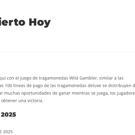
ierto Hoy
uí con el juego de tragamonedas Wild Gambler, similar a las
as 100 líneas de pago de las tragamonedas deluxe se distribuyen 
ar muchas oportunidades de ganar mientras se juega, los jugadore
 obtener una victoria.
 2025
E 2025