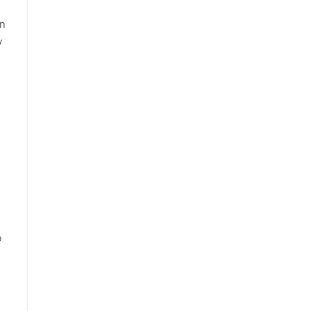
un
y
o