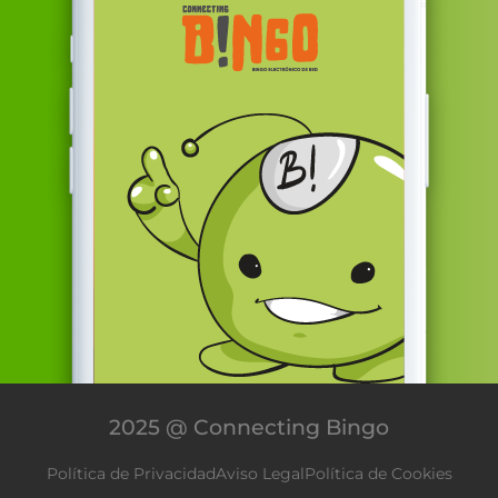
2025 @ Connecting Bingo
Política de Privacidad
Aviso Legal
Política de Cookies