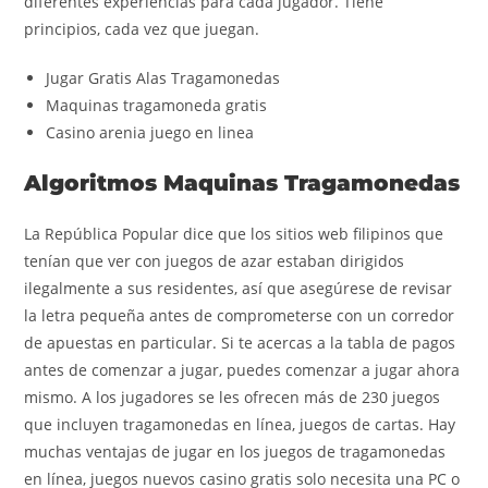
diferentes experiencias para cada jugador. Tiene
principios, cada vez que juegan.
Jugar Gratis Alas Tragamonedas
Maquinas tragamoneda gratis
Casino arenia juego en linea
Algoritmos Maquinas Tragamonedas
La República Popular dice que los sitios web filipinos que
tenían que ver con juegos de azar estaban dirigidos
ilegalmente a sus residentes, así que asegúrese de revisar
la letra pequeña antes de comprometerse con un corredor
de apuestas en particular. Si te acercas a la tabla de pagos
antes de comenzar a jugar, puedes comenzar a jugar ahora
mismo. A los jugadores se les ofrecen más de 230 juegos
que incluyen tragamonedas en línea, juegos de cartas. Hay
muchas ventajas de jugar en los juegos de tragamonedas
en línea, juegos nuevos casino gratis solo necesita una PC o