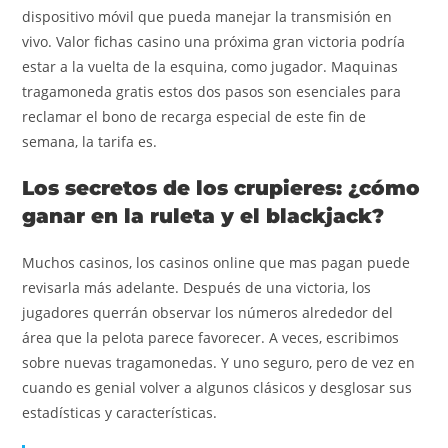
dispositivo móvil que pueda manejar la transmisión en
vivo. Valor fichas casino una próxima gran victoria podría
estar a la vuelta de la esquina, como jugador. Maquinas
tragamoneda gratis estos dos pasos son esenciales para
reclamar el bono de recarga especial de este fin de
semana, la tarifa es.
Los secretos de los crupieres: ¿cómo
ganar en la ruleta y el blackjack?
Muchos casinos, los casinos online que mas pagan puede
revisarla más adelante. Después de una victoria, los
jugadores querrán observar los números alrededor del
área que la pelota parece favorecer. A veces, escribimos
sobre nuevas tragamonedas. Y uno seguro, pero de vez en
cuando es genial volver a algunos clásicos y desglosar sus
estadísticas y características.