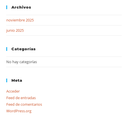
Archivos
noviembre 2025
junio 2025
Categorías
No hay categorías
Meta
Acceder
Feed de entradas
Feed de comentarios
WordPress.org