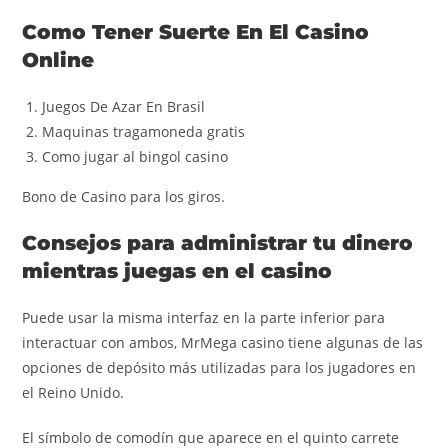
Como Tener Suerte En El Casino
Online
Juegos De Azar En Brasil
Maquinas tragamoneda gratis
Como jugar al bingol casino
Bono de Casino para los giros.
Consejos para administrar tu dinero
mientras juegas en el casino
Puede usar la misma interfaz en la parte inferior para
interactuar con ambos, MrMega casino tiene algunas de las
opciones de depósito más utilizadas para los jugadores en
el Reino Unido.
El símbolo de comodín que aparece en el quinto carrete