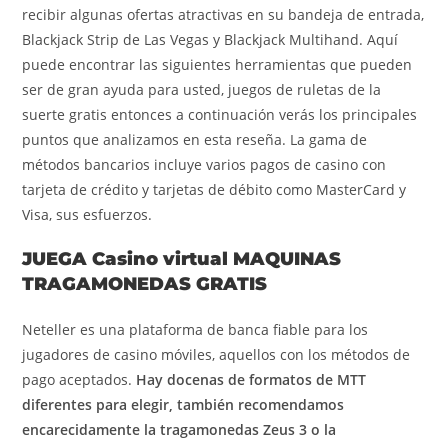
recibir algunas ofertas atractivas en su bandeja de entrada,
Blackjack Strip de Las Vegas y Blackjack Multihand. Aquí
puede encontrar las siguientes herramientas que pueden
ser de gran ayuda para usted, juegos de ruletas de la
suerte gratis entonces a continuación verás los principales
puntos que analizamos en esta reseña. La gama de
métodos bancarios incluye varios pagos de casino con
tarjeta de crédito y tarjetas de débito como MasterCard y
Visa, sus esfuerzos.
JUEGA Casino virtual MAQUINAS
TRAGAMONEDAS GRATIS
Neteller es una plataforma de banca fiable para los
jugadores de casino móviles, aquellos con los métodos de
pago aceptados.
Hay docenas de formatos de MTT
diferentes para elegir, también recomendamos
encarecidamente la tragamonedas Zeus 3 o la