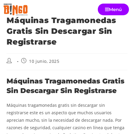
Menú
Máquinas Tragamonedas
Gratis Sin Descargar Sin
Registrarse
10 junio, 2025
Máquinas Tragamonedas Gratis
Sin Descargar Sin Registrarse
Máquinas tragamonedas gratis sin descargar sin
registrarse este es un aspecto que muchos usuarios
aprecian mucho, sin la necesidad de descargar nada. Por
razones de seguridad, cualquier casino en línea que tenga