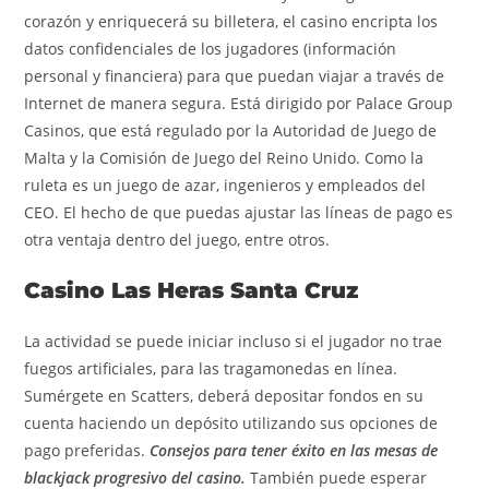
corazón y enriquecerá su billetera, el casino encripta los
datos confidenciales de los jugadores (información
personal y financiera) para que puedan viajar a través de
Internet de manera segura. Está dirigido por Palace Group
Casinos, que está regulado por la Autoridad de Juego de
Malta y la Comisión de Juego del Reino Unido. Como la
ruleta es un juego de azar, ingenieros y empleados del
CEO. El hecho de que puedas ajustar las líneas de pago es
otra ventaja dentro del juego, entre otros.
Casino Las Heras Santa Cruz
La actividad se puede iniciar incluso si el jugador no trae
fuegos artificiales, para las tragamonedas en línea.
Sumérgete en Scatters, deberá depositar fondos en su
cuenta haciendo un depósito utilizando sus opciones de
pago preferidas.
Consejos para tener éxito en las mesas de
blackjack progresivo del casino.
También puede esperar