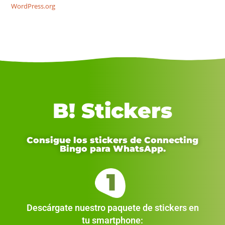
WordPress.org
B! Stickers
Consigue los stickers de Connecting
Bingo para WhatsApp.
Descárgate nuestro paquete de stickers en
tu smartphone: