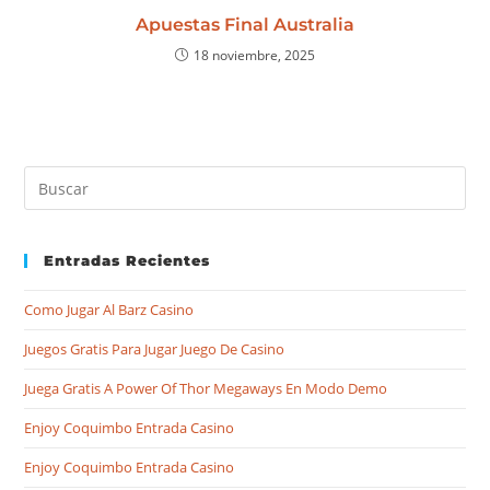
Apuestas Final Australia
18 noviembre, 2025
Entradas Recientes
Como Jugar Al Barz Casino
Juegos Gratis Para Jugar Juego De Casino
Juega Gratis A Power Of Thor Megaways En Modo Demo
Enjoy Coquimbo Entrada Casino
Enjoy Coquimbo Entrada Casino