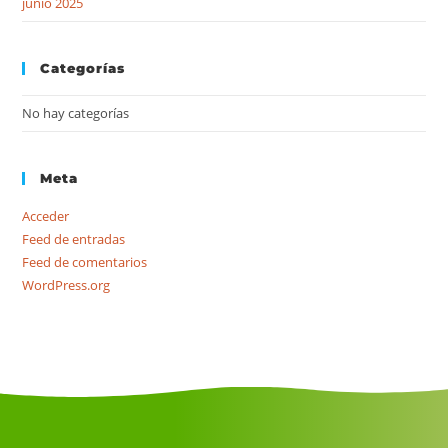
junio 2025
Categorías
No hay categorías
Meta
Acceder
Feed de entradas
Feed de comentarios
WordPress.org