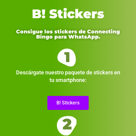
B! Stickers
Consigue los stickers de Connecting
Bingo para WhatsApp.
Descárgate nuestro paquete de stickers en
tu smartphone:
B! Stickers