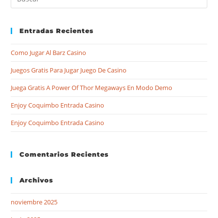
Entradas Recientes
Como Jugar Al Barz Casino
Juegos Gratis Para Jugar Juego De Casino
Juega Gratis A Power Of Thor Megaways En Modo Demo
Enjoy Coquimbo Entrada Casino
Enjoy Coquimbo Entrada Casino
Comentarios Recientes
Archivos
noviembre 2025