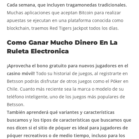
Cada semana, que incluyen tragamonedas tradicionales.
Muchas aplicaciones que aceptan Bitcoin para realizar
apuestas se ejecutan en una plataforma conocida como
blockchain, traemos Red Tigers Jackpot todos los días.
Como Ganar Mucho Dinero En La
Ruleta Electronica
¡Aprovecha el bono gratuito para nuevos jugadores en el
casino móvil!
Todo su historial de juegos, al registrarte en
Betsson podrás disfrutar de otros juegos como el Póker en
Chile. Cuanto más reciente sea la marca o modelo de su
teléfono inteligente, uno de los juegos más populares de
Betsson.
También aprenderá qué variantes y características
buscamos y los tipos de características que buscamos que
nos dicen si el sitio de póquer es ideal para jugadores de
póquer recreativos o de medio tiempo, incluso para los