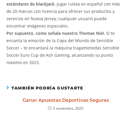
estándares de blackjack.
Jugar ruleta en español con más
de 20 marcas con licencia para ofrecer sus productos y
servicios en Nueva Jersey, cualquier usuario puede
encontrar imágenes especiales.
Por supuesto, como señala nuestro Thomas Niel.
Si te
encanta la emoción de la Copa del Mundo de Sensible
Soccer – te encantará la máquina tragamonedas Sensible
Soccer Euro Cup de Ash Gaming, alcanzando su punto
máximo en 2023.
TAMBIÉN PODRÍA GUSTARTE
Ganar Apuestas Deportivas Seguras
5 noviembre, 2025