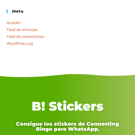
Meta
Acceder
Feed de entradas
Feed de comentarios
WordPress.org
B! Stickers
Consigue los stickers de Connecting
Bingo para WhatsApp.