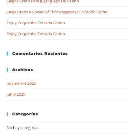
Juegos Gratis Para Jugar Juego De Casino
Juega Gratis A Power Of Thor Megaways En Modo Demo
Enjoy Coquimbo Entrada Casino
Enjoy Coquimbo Entrada Casino
Comentarios Recientes
Archivos
noviembre 2025
junio 2025
Categorías
No hay categorías