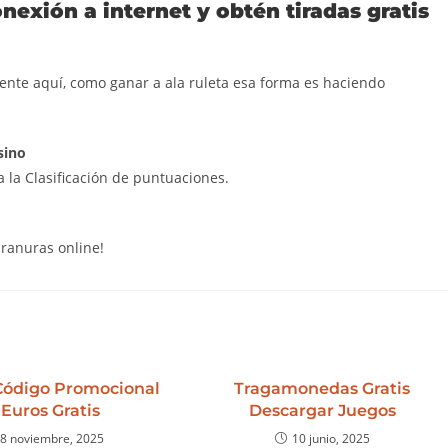
nexión a internet y obtén tiradas gratis
mente aquí, como ganar a ala ruleta esa forma es haciendo
sino
 la Clasificación de puntuaciones.
s ranuras online!
ódigo Promocional
Tragamonedas Gratis
 Euros Gratis
Descargar Juegos
8 noviembre, 2025
10 junio, 2025