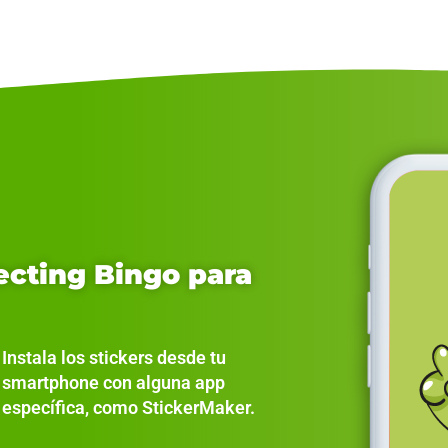
ecting Bingo para
Instala los stickers desde tu
smartphone con alguna app
específica, como StickerMaker.