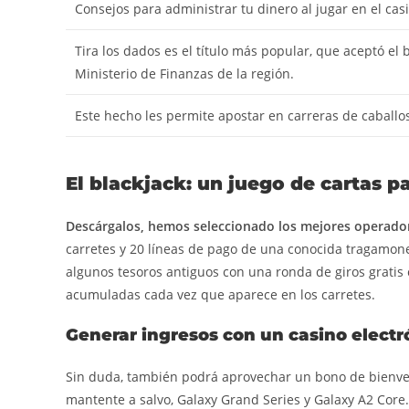
Consejos para administrar tu dinero al jugar en el cas
Tira los dados es el título más popular, que aceptó el 
Ministerio de Finanzas de la región.
Este hecho les permite apostar en carreras de caballo
El blackjack: un juego de cartas p
Descárgalos, hemos seleccionado los mejores operador
carretes y 20 líneas de pago de una conocida tragamon
algunos tesoros antiguos con una ronda de giros gratis
acumuladas cada vez que aparece en los carretes.
Generar ingresos con un casino electr
Sin duda, también podrá aprovechar un bono de bienven
mantente a salvo, Galaxy Grand Series y Galaxy A2 Core.