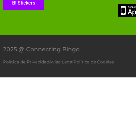
B! Stickers
2025 @ Connecting Bingo
Política de Privacidad
Aviso Legal
Política de Cookies