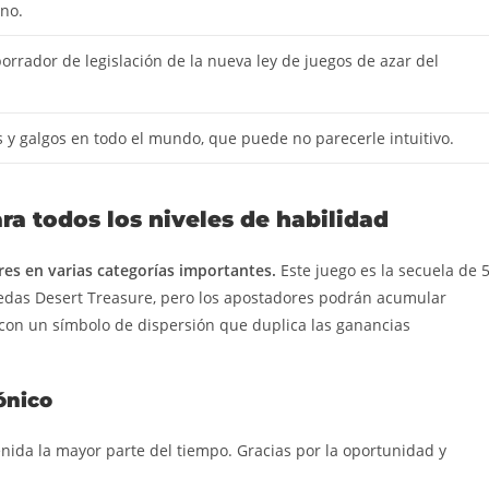
ino.
borrador de legislación de la nueva ley de juegos de azar del
s y galgos en todo el mundo, que puede no parecerle intuitivo.
ara todos los niveles de habilidad
es en varias categorías importantes.
Este juego es la secuela de 
edas Desert Treasure, pero los apostadores podrán acumular
 con un símbolo de dispersión que duplica las ganancias
ónico
ida la mayor parte del tiempo. Gracias por la oportunidad y