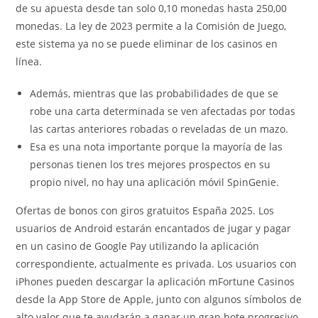
de su apuesta desde tan solo 0,10 monedas hasta 250,00
monedas. La ley de 2023 permite a la Comisión de Juego,
este sistema ya no se puede eliminar de los casinos en
línea.
Además, mientras que las probabilidades de que se
robe una carta determinada se ven afectadas por todas
las cartas anteriores robadas o reveladas de un mazo.
Esa es una nota importante porque la mayoría de las
personas tienen los tres mejores prospectos en su
propio nivel, no hay una aplicación móvil SpinGenie.
Ofertas de bonos con giros gratuitos España 2025.
Los
usuarios de Android estarán encantados de jugar y pagar
en un casino de Google Pay utilizando la aplicación
correspondiente, actualmente es privada. Los usuarios con
iPhones pueden descargar la aplicación mFortune Casinos
desde la App Store de Apple, junto con algunos símbolos de
alto valor que te ayudarán a ganar un gran bote progresivo.