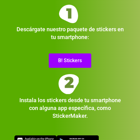
Descárgate nuestro paquete de stickers en
tu smartphone:
B! Stickers
Instala los stickers desde tu smartphone
con alguna app específica, como
StickerMaker.