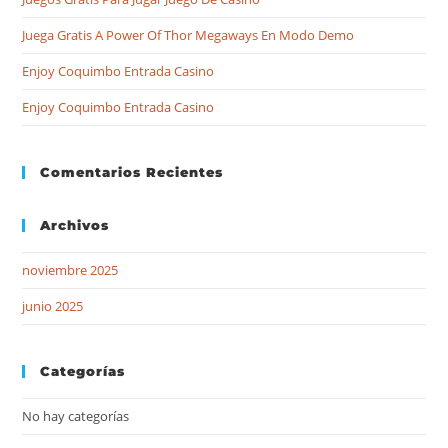
Juega Gratis A Power Of Thor Megaways En Modo Demo
Enjoy Coquimbo Entrada Casino
Enjoy Coquimbo Entrada Casino
Comentarios Recientes
Archivos
noviembre 2025
junio 2025
Categorías
No hay categorías