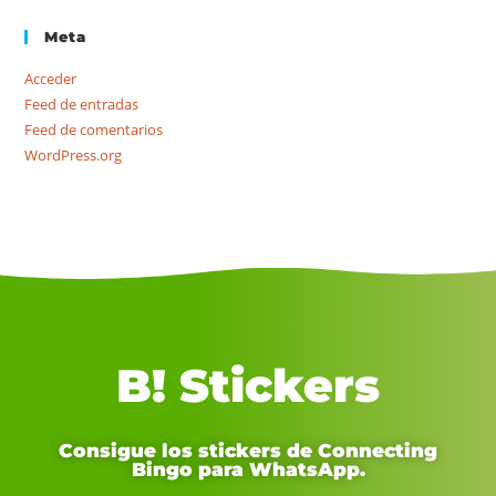
Meta
Acceder
Feed de entradas
Feed de comentarios
WordPress.org
B! Stickers
Consigue los stickers de Connecting
Bingo para WhatsApp.