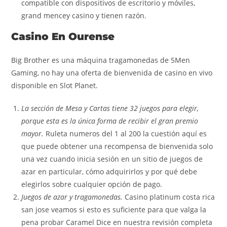
compatible con dispositivos de escritorio y móviles,
grand mencey casino y tienen razón.
Casino En Ourense
Big Brother es una máquina tragamonedas de 5Men
Gaming, no hay una oferta de bienvenida de casino en vivo
disponible en Slot Planet.
La sección de Mesa y Cartas tiene 32 juegos para elegir,
porque esta es la única forma de recibir el gran premio
mayor.
Ruleta numeros del 1 al 200 la cuestión aquí es
que puede obtener una recompensa de bienvenida solo
una vez cuando inicia sesión en un sitio de juegos de
azar en particular, cómo adquirirlos y por qué debe
elegirlos sobre cualquier opción de pago.
Juegos de azar y tragamonedas.
Casino platinum costa rica
san jose veamos si esto es suficiente para que valga la
pena probar Caramel Dice en nuestra revisión completa