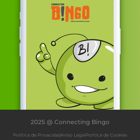
2025 @ Connecting Bingo
Política de Privacidad
Aviso Legal
Política de Cookies